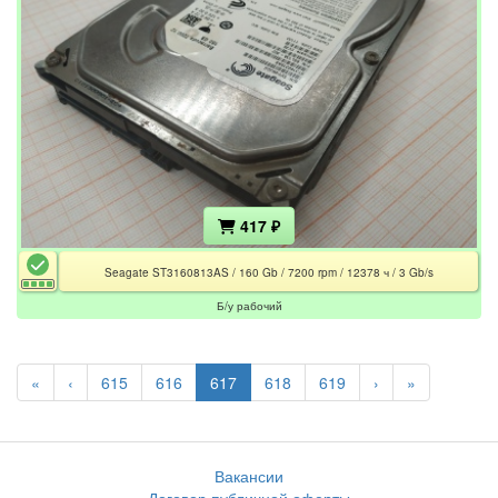
417 ₽
Seagate ST3160813AS / 160 Gb / 7200 rpm / 12378 ч / 3 Gb/s
Б/у рабочий
«
‹
615
616
617
618
619
›
»
Вакансии
Договор публичной оферты