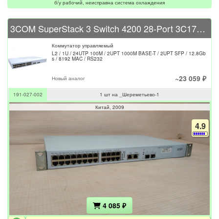
б/у рабочий, неисправна система охлаждения
3COM SuperStack 3 Switch 4200 28-Port 3C17304A
Коммутатор управляемый
L2 / 1U / 24UTP 100M / 2UPT 1000M BASE-T / 2UPT SFP / 12.8Gb
s / 8192 MAC / RS232
~23 059 ₽
Новый аналог
191-027-002
1 шт на _Шереметьево-1
Китай
2009
4.9
4 085 ₽