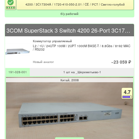
4200 / 3C17304A / 1720-410-050-2.01 / CE / РСТ / Светло-голубой
б/у рабочий
3COM SuperStack 3 Switch 4200 26-Port 3C17300A
Коммутатор управляемый
L2 / 1U / 24UTP 100M / 2UPT 1000M BASE-T / 8.8Gbs / 8192 MAC
/ RS232
~23 059 ₽
Новый аналог
191-028-001
1 шт на _Шереметьево-1
Китай
2008
4.7