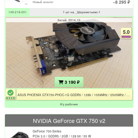
~8 295 ₽
Новый аналог
149-218-001
1 шт на _Шереметьево-1
Китай
2014.10
5.0
3 190 ₽
ASUS PHOENIX GTX750-PHOC-1G GDDR5 / 128b / 1059MHz / 2505MHz / 1×FAN
б/у рабочие
NVIDIA GeForce GTX 750 v2
GeForce 700-Series
PCIe 3.0 / GDDR5 / 2GB / 128 bit / 55 W