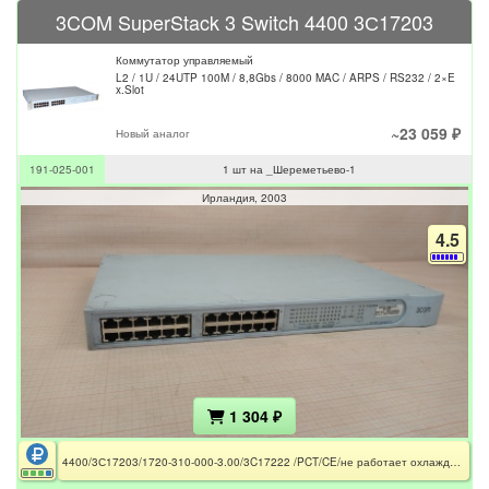
3COM SuperStack 3 Switch 4400 3С17203
Коммутатор управляемый
L2 / 1U / 24UTP 100M / 8,8Gbs / 8000 MAC / ARPS / RS232 / 2×E
x.Slot
~23 059 ₽
Новый аналог
191-025-001
1 шт на _Шереметьево-1
Ирландия
2003
4.5
1 304 ₽
4400/3С17203/1720-310-000-3.00/3C17222 /PCT/CE/не работает охлаждение