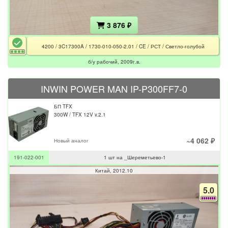
3 876 ₽
4200 / 3C17300A / 1730-010-050-2.01 / CE / РСТ / Светло-голубой
б/у рабочий, 2009г.в.
INWIN POWER MAN IP-P300FF7-0
БП TFX
300W / TFX 12V v.2.1
~4 062 ₽
Новый аналог
191-022-001
1 шт на _Шереметьево-1
Китай
2012.10
5.0