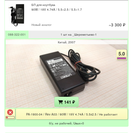
БП для ноутбука
90W / 19V 4.74A / 5.5×2.5 / 5.5×1.7
~3 300 ₽
Новый аналог
088-322-001
1 шт на _Шереметьево-1
Китай
2007
5.0
141 ₽
PA-1900-04 / Rev A03 / 90W / 19V 4.74A / 5.5x2.5 / Не работает
б/у, не рабочий, Uвых=0