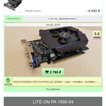
~8 999 ₽
Новый аналог
149-219-001
1 шт на _Шереметьево-1
Китай
2015
5.0
3 790 ₽
ASUS PHOENIX GTX750-PHOC-2G GDDR5 / 128b / 1059MHz / 2505MHz / 1×FAN
б/у рабочие
LITE-ON PA-1900-04