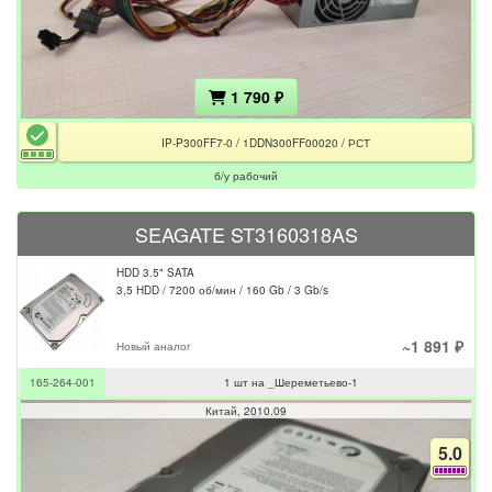
1 790 ₽
IP-P300FF7-0 / 1DDN300FF00020 / РСТ
б/у рабочий
SEAGATE ST3160318AS
HDD 3.5" SATA
3,5 HDD / 7200 об/мин / 160 Gb / 3 Gb/s
~1 891 ₽
Новый аналог
165-264-001
1 шт на _Шереметьево-1
Китай
2010.09
5.0