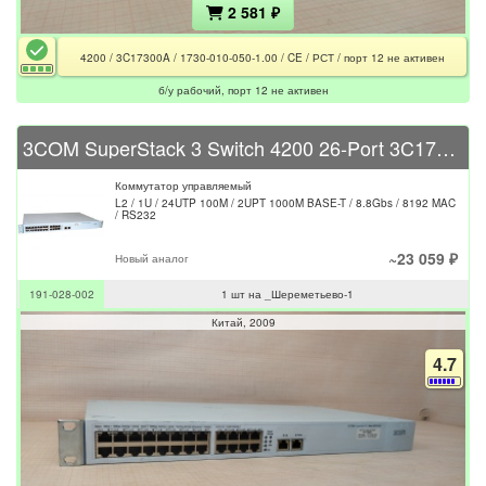
2 581 ₽
4200 / 3C17300A / 1730-010-050-1.00 / CE / РСТ / порт 12 не активен
б/у рабочий, порт 12 не активен
3COM SuperStack 3 Switch 4200 26-Port 3C17300A
Коммутатор управляемый
L2 / 1U / 24UTP 100M / 2UPT 1000M BASE-T / 8.8Gbs / 8192 MAC
/ RS232
~23 059 ₽
Новый аналог
191-028-002
1 шт на _Шереметьево-1
Китай
2009
4.7