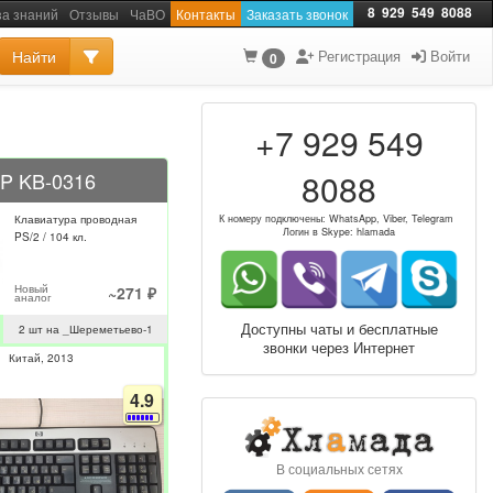
8
929
549
8088
за знаний
Отзывы
ЧаВО
Контакты
Заказать звонок
Найти
Регистрация
Войти
0
+7 929 549
8088
P KB-0316
Клавиатура проводная
К номеру подключены: WhatsApp, Viber, Telegram
Логин в Skype: hlamada
PS/2 / 104 кл.
Новый
~271 ₽
аналог
Доступны чаты и бесплатные
2 шт на _Шереметьево-1
звонки через Интернет
Китай
2013
4.9
В социальных сетях