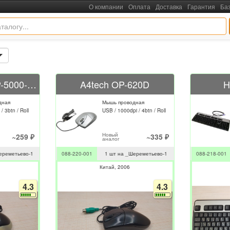
О компании
Оплата
Доставка
Гарантия
Ба
SAMSUNG SMOP-5000-WX-BK
A4tech OP-620D
H
дная
Мышь проводная
/ 3btn / Roll
USB / 1000dpi / 4btn / Roll
Новый
~259 ₽
~335 ₽
аналог
ереметьево-1
088-220-001
1 шт на _Шереметьево-1
088-218-001
Китай
2006
4.3
4.3