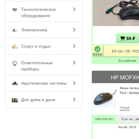
Технологическое
оборудование
Электроника
59 ₽
Спорт и отдых
EX-100 / CE / FC
б/у рабочая
Осветительные
приборы
HP MOFX
Акустические системы
Мышь прово
Ps/2 / 800dpi 
Для дома и дачи
Новый
аналог
088-206-001
3 шт на _Ш
Китай
2012