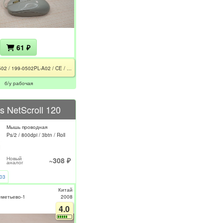
61 ₽
MSO-0502 / 199-0502PL-A02 / CE / FCC / Белый
б/у рабочая
s NetScroll 120
Мышь проводная
Ps/2 / 800dpi / 3btn / Roll
Новый
~308 ₽
аналог
03
Китай
еметьево-1
2008
4.0