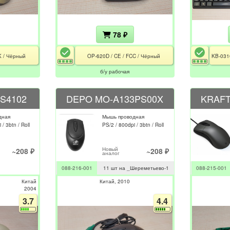
78 ₽
 / Чёрный
OP-620D / CE / FCC / Чёрный
б/у рабочая
S4102
DEPO MO-A133PS00X
KRAFT
дная
Мышь проводная
 / 3btn / Roll
PS/2 / 800dpi / 3btn / Roll
Новый
~208 ₽
~208 ₽
аналог
088-216-001
11 шт на _Шереметьево-1
088-215-001
Китай
Китай
2010
2004
3.7
4.4