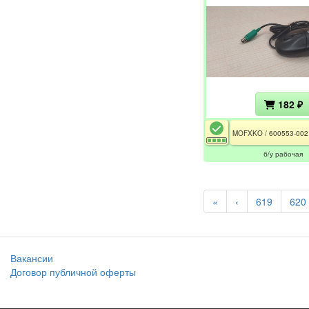
182 ₽
б/у рабочая
«
‹
619
620
Вакансии
Договор публичной оферты