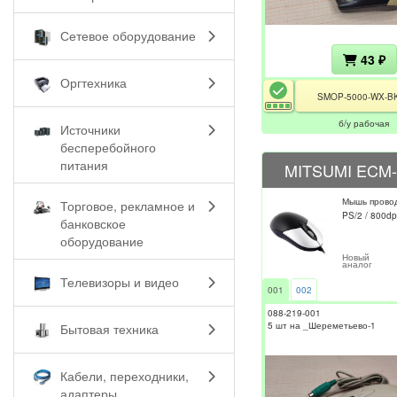
Сетевое оборудование
43 ₽
Оргтехника
SMOP-5000-WX-BK
б/у рабочая
Источники
бесперебойного
питания
MITSUMI ECM-
Мышь прово
Торговое, рекламное и
PS/2 / 800dpi
банковское
оборудование
Новый
аналог
Телевизоры и видео
001
002
088-219-001
5 шт на _Шереметьево-1
Бытовая техника
Кабели, переходники,
адаптеры