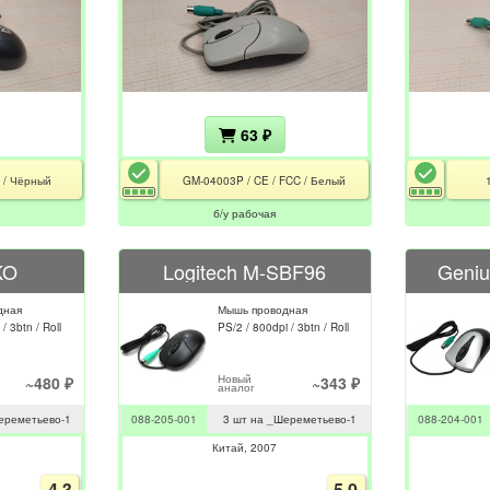
63 ₽
C / Чёрный
GM-04003P / CE / FCC / Белый
б/у рабочая
KO
Logitech M-SBF96
Geniu
дная
Мышь проводная
/ 3btn / Roll
PS/2 / 800dpi / 3btn / Roll
Новый
~480 ₽
~343 ₽
аналог
ереметьево-1
088-205-001
3 шт на _Шереметьево-1
088-204-001
Китай
2007
4.3
5.0