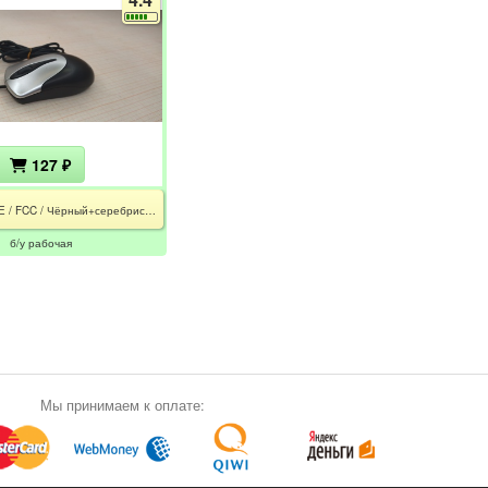
127 ₽
100 / CE / FCC / Чёрный+серебристый
б/у рабочая
Мы принимаем к оплате: