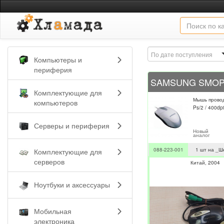
По дате поступления
Компьютеры и
периферия
Комплектующие для
Мышь прово
компьютеров
Ps/2 / 400dpi 
Серверы и периферия
Новый
аналог
088-223-001
1 шт на _Ш
Комплектующие для
серверов
Китай
2004
Ноутбуки и аксессуары
Мобильная
электроника