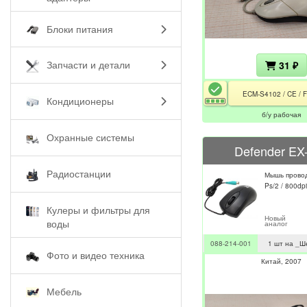
Блоки питания
Запчасти и детали
31 ₽
ECM-S4102 / CE / 
Кондиционеры
б/у рабочая
Охранные системы
Defender EX
Радиостанции
Мышь прово
Ps/2 / 800dpi 
Кулеры и фильтры для
Новый
воды
аналог
088-214-001
1 шт на _Ш
Фото и видео техника
Китай
2007
Мебель