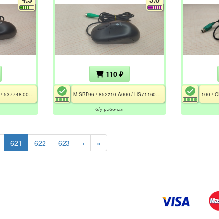
110 ₽
MOFXKO / 600553-002 / 537748-001 / FCGLH0D9W2NWVJ / CE / FCC / Чёрный
M-SBF96 / 852210-A000 / HS71160QV9 / РСТ / CE / Чёрный
б/у рабочая
621
622
623
›
»