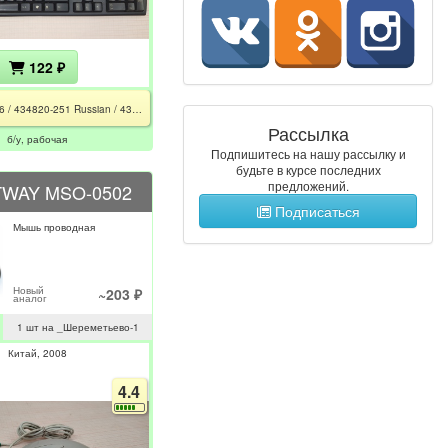
122 ₽
KB-0316 / 434820-251 Russian / 435302-251 / FC / CE / черный+серый
Рассылка
б/у, рабочая
Подпишитесь на нашу рассылку и
будьте в курсе последних
предложений.
WAY MSO-0502
Подписаться
Мышь проводная
Новый
~203 ₽
аналог
1 шт на _Шереметьево-1
Китай
2008
4.4