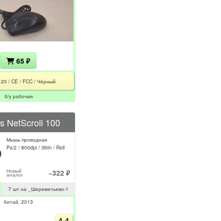
65 ₽
120 / CE / FCC / Чёрный
б/у рабочая
s NetScroll 100
Мышь проводная
Ps/2 / 800dpi / 3btn / Roll
Новый
~322 ₽
аналог
7 шт на _Шереметьево-1
Китай
2013
4.4