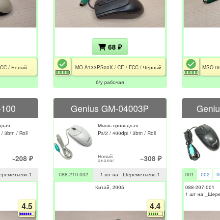
68 ₽
FCC / Белый
MO-A133PS00X / CE / FCC / Чёрный
б/у рабочая
-100
Genius GM-04003P
Geniu
дная
Мышь проводная
/ 3btn / Roll
Ps/2 / 400dpi / 3btn / Roll
Новый
~208 ₽
~308 ₽
аналог
ереметьево-1
088-210-002
1 шт на _Шереметьево-1
001
002
0
Китай
2005
088-207-001
1 шт на _Шер
4.5
4.4