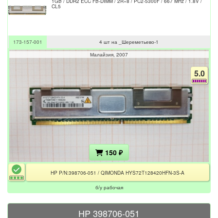
1GB / DDR2 ECC FB-DIMM / 2R×8 / PC2-5300F / 667 MHz / 1.8V /
CL5
173-157-001
4 шт на _Шереметьево-1
Малайзия
2007
5.0
150 ₽
HP P/N:398706-051 / QIMONDA HYS72T128420HFN-3S-A
б/у рабочая
HP 398706-051