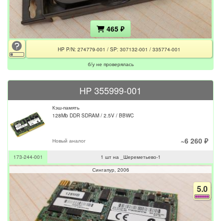
465 ₽
HP P/N: 274779-001 / SP: 307132-001 / 335774-001
б/у не проверялась
HP 355999-001
Кэш-память
128Mb DDR SDRAM / 2.5V / BBWC
~6 260 ₽
Новый аналог
173-244-001
1 шт на _Шереметьево-1
Сингапур
2006
5.0