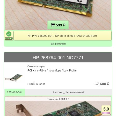
533 ₽
HP P/N: 355999-001 / SP: 351518-001 / AS: 012304-001
б/у рабочая
HP 268794-001 NC7771
Сетевая карта
PCI-X / 1×RJ45 / 1000Mbps / Low Profile
~7 600 ₽
Новый аналог
055-063-001
1 шт на _Шереметьево-1
Тайвань
2004.07
5.0