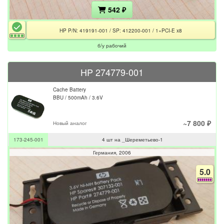
542 ₽
HP P/N: 419191-001 / SP: 412200-001 / 1×PCI-E x8
б/у рабочий
HP 274779-001
Cache Battery
BBU / 500mAh / 3.6V
~7 800 ₽
Новый аналог
173-245-001
4 шт на _Шереметьево-1
Германия
2006
5.0