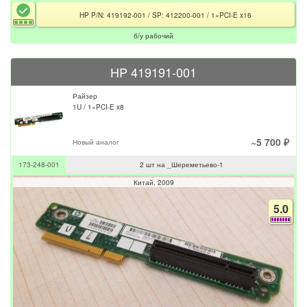
HP P/N: 419192-001 / SP: 412200-001 / 1×PCI-E x16
б/у рабочий
HP 419191-001
Райзер
1U / 1×PCI-E x8
~5 700 ₽
Новый аналог
173-248-001
2 шт на _Шереметьево-1
Китай
2009
5.0