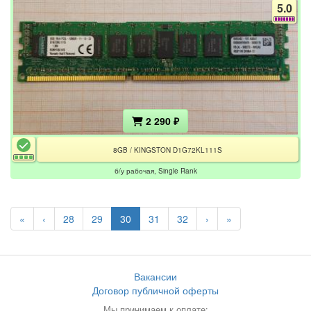
5.0
2 290 ₽
8GB / KINGSTON D1G72KL111S
б/у рабочая, Single Rank
«
‹
28
29
30
31
32
›
»
Вакансии
Договор публичной оферты
Мы принимаем к оплате: