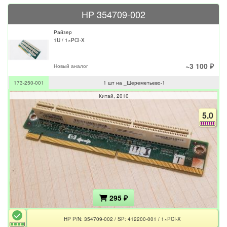
HP 354709-002
Райзер
1U / 1×PCI-X
~3 100 ₽
Новый аналог
173-250-001
1 шт на _Шереметьево-1
Китай
2010
5.0
295 ₽
HP P/N: 354709-002 / SP: 412200-001 / 1×PCI-X