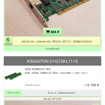
684 ₽
268794-001 / 268496-002 / REV0A / NC7771 / BCM95703A30U
б/у рабочий
KINGSTON D1G72KL111S
DDR3 RDIMM ECC REG
8GB / DDR3L DIMM ECC REG / 1600 MHz / 1.35V / CL11
~12 700 ₽
Новый аналог
195-216-001
8 шт на _Шереметьево-1
Китай
2014.03