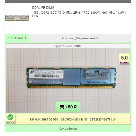
DDR2 FB-DIMM
1GB / DDR2 ECC FB-DIMM / 2R×8 / PC2-5300F / 667 MHz / 1.8V /
CL5
173-156-001
4 шт на _Шереметьево-1
Пуэрто-Рико
2009
5.0
150 ₽
HP P/N:398706-051 / MICRON MT18HTF12872FDY-667F1D4
б/у рабочая