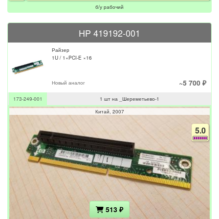
б/у рабочий
HP 419192-001
Райзер
1U / 1×PCI-E ×16
~5 700 ₽
Новый аналог
173-249-001
1 шт на _Шереметьево-1
Китай
2007
5.0
513 ₽