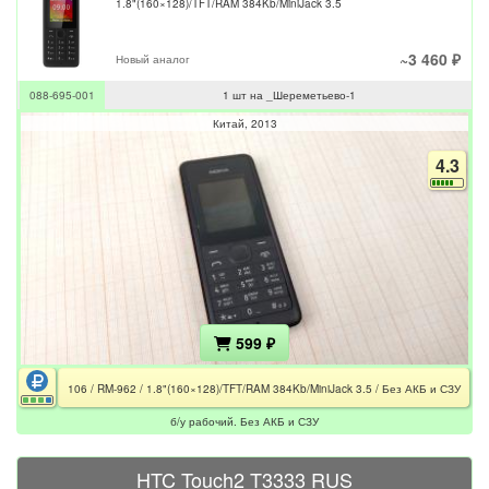
1.8"(160×128)/TFT/RAM 384Kb/MiniJack 3.5
~3 460 ₽
Новый аналог
088-695-001
1 шт на _Шереметьево-1
Китай
2013
4.3
599 ₽
106 / RM-962 / 1.8"(160×128)/TFT/RAM 384Kb/MiniJack 3.5 / Без АКБ и СЗУ
б/у рабочий. Без АКБ и СЗУ
HTC Touch2 T3333 RUS