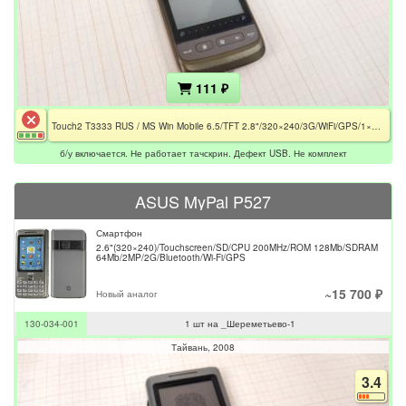
111 ₽
Touch2 T3333 RUS / MS Win Mobile 6.5/TFT 2.8"/320×240/3G/WiFi/GPS/1×Core 528 MHz/Adreno 200/3.2 MP/SD/1100mAh/Дефект USB
б/у включается. Не работает тачскрин. Дефект USB. Не комплект
ASUS MyPal P527
Смартфон
2.6"(320×240)/Touchscreen/SD/CPU 200MHz/ROM 128Mb/SDRAM
64Mb/2MP/2G/Bluetooth/Wi-Fi/GPS
~15 700 ₽
Новый аналог
130-034-001
1 шт на _Шереметьево-1
Тайвань
2008
3.4