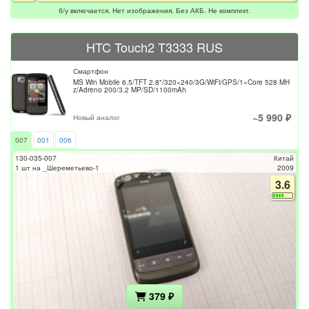
б/у включается. Нет изображения. Без АКБ. Не комплект.
HTC Touch2 T3333 RUS
Смартфон
MS Win Mobile 6.5/TFT 2.8"/320×240/3G/WiFi/GPS/1×Core 528 MH
z/Adreno 200/3.2 MP/SD/1100mAh
~5 990 ₽
Новый аналог
007
001
006
130-035-007
Китай
1 шт на _Шереметьево-1
2009
3.6
379 ₽