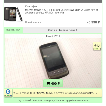
Смартфон
MS Win Mobile 6.5/TFT 2.8"/320×240/3G/WiFi/GPS/1×Core 528 MH
z/Adreno 200/3.2 MP/SD/1100mAh
~5 990 ₽
Новый аналог
093-017-001
2 шт на _Шереметьево-1
Китай
2011
4.0
400 ₽
Touch2 T3333 RUS / MS Win Mobile 6.5/TFT 2.8"/320×240/3G/WiFi/GPS/1×Core 528 MHz/Adreno 200/3.2 MP/SD/1100mAh / Без АКБ
б/у рабочий. Без АКБ, стилуса, СЗУ и интерфейсного кабеля