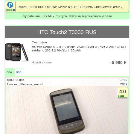
Touch2 T3333 RUS / MS Win Mobile 6.5/TFT 2.8"/320×240/3G/WiFi/GPS/1×Core 528 MHz/Adreno 200/3.2 MP/SD/1100mAh / Без АКБ
б/у рабочий. Без АКБ, стилуса, СЗУ и интерфейсного кабеля
HTC Touch2 T3333 RUS
Смартфон
MS Win Mobile 6.5/TFT 2.8"/320×240/3G/WiFi/GPS/1×Core 528 MH
z/Adreno 200/3.2 MP/SD/1100mAh
~5 990 ₽
Новый аналог
004
005
130-035-004
Китай
1 шт на _Шереметьево-1
2009
4.0