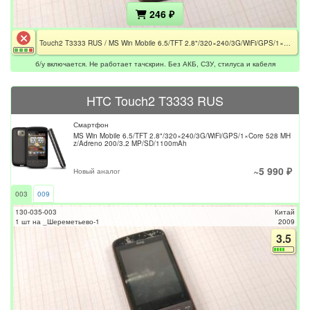
246 ₽
Touch2 T3333 RUS / MS Win Mobile 6.5/TFT 2.8"/320×240/3G/WiFi/GPS/1×Core 528 MHz/Adreno 200/3.2 MP/SD/1100mAh / Без АКБ
б/у включается. Не работает тачскрин. Без АКБ, СЗУ, стилуса и кабеля
HTC Touch2 T3333 RUS
Смартфон
MS Win Mobile 6.5/TFT 2.8"/320×240/3G/WiFi/GPS/1×Core 528 MH
z/Adreno 200/3.2 MP/SD/1100mAh
~5 990 ₽
Новый аналог
003
009
130-035-003
Китай
1 шт на _Шереметьево-1
2009
3.5