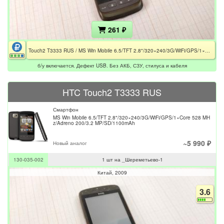
261 ₽
Touch2 T3333 RUS / MS Win Mobile 6.5/TFT 2.8"/320×240/3G/WiFi/GPS/1×Core 528 MHz/Adreno 200/3.2 MP/SD/1100mAh/Дефект USB
б/у включается. Дефект USB. Без АКБ, СЗУ, стилуса и кабеля
HTC Touch2 T3333 RUS
Смартфон
MS Win Mobile 6.5/TFT 2.8"/320×240/3G/WiFi/GPS/1×Core 528 MH
z/Adreno 200/3.2 MP/SD/1100mAh
~5 990 ₽
Новый аналог
130-035-002
1 шт на _Шереметьево-1
Китай
2009
3.6