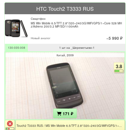
HTC Touch2 T3333 RUS
Смартфон
MS Win Mobile 6.5/TFT 2.8"/320×240/3G/WiFi/GPS/1×Core 528 MH
z/Adreno 200/3.2 MP/SD/1100mAh
~5 990 ₽
Новый аналог
130-035-008
1 шт на _Шереметьево-1
Китай
2009
3.8
171 ₽
Touch2 T3333 RUS / MS Win Mobile 6.5/TFT 2.8"/320×240/3G/WiFi/GPS/1×Core 528 MHz/Adreno 200/3.2 MP/SD/1100mAh / Без АКБ