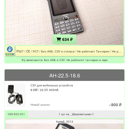
634 ₽
P527 / CE / РСТ / Без АКБ, СЗУ и стилуса / Не работает Тач-скрин / Не работает звук
б/у включается. Без АКБ и СЗУ. Не рабоатет тач-скрин и звук
AH-22.5-18.6
СЗУ для мобильных устройств
8.8W / 22.5V 400mA
~900 ₽
Новый аналог
088-653-001
1 шт на _Шереметьево-1
Китай
2013