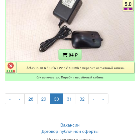
5.0
94 ₽
AH-22.5-18.6 / 8.8W / 22.5V 400mA / Перебит несъёмный кабель
б/у включается. Перебит несъёмный кабель
«
‹
28
29
30
31
32
›
»
Вакансии
Договор публичной оферты
Мы принимаем к оплате: