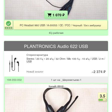
1 070 ₽
PC Headset 960 USB / A-00053 / CE / FCC / Черный / Без амбушюр
б/у рабочая
PLANTRONICS Audio 622 USB
Стереогарнитура
Stereo / 20 Гц ~ 20 кГц / 32 Ohm / Mic 100 Гц - 10 кГц / USB / 2 m /
USB
~2 374 ₽
Новый аналог
194-053-002
1 шт на _Шереметьево-1
Китай
2012
3.5