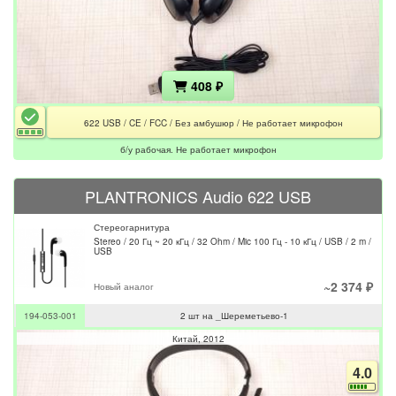
408 ₽
622 USB / CE / FCC / Без амбушюр / Не работает микрофон
б/у рабочая. Не работает микрофон
PLANTRONICS Audio 622 USB
Стереогарнитура
Stereo / 20 Гц ~ 20 кГц / 32 Ohm / Mic 100 Гц - 10 кГц / USB / 2 m /
USB
~2 374 ₽
Новый аналог
194-053-001
2 шт на _Шереметьево-1
Китай
2012
4.0