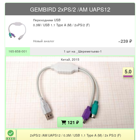
GEMBIRD 2xPS/2 /AM UAPS12
Переходники USB
0.3M / USB 1.1 Type A (M) / 2хPS/2 (F)
~239 ₽
Новый аналог
165-858-001
1 шт на _Шереметьево-1
Китай
2015
5.0
121 ₽
2xPS/2 /AM UAPS12 / 0.3M / USB 1.1 Type A (M) / 2x PS/2 (F)