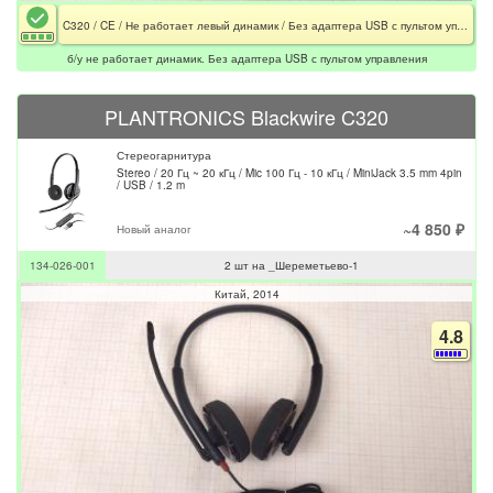
C320 / CE / Не работает левый динамик / Без адаптера USB с пультом управления
б/у не работает динамик. Без адаптера USB с пультом управления
PLANTRONICS Blackwire C320
Стереогарнитура
Stereo / 20 Гц ~ 20 кГц / Mic 100 Гц - 10 кГц / MiniJack 3.5 mm 4pin
/ USB / 1.2 m
~4 850 ₽
Новый аналог
134-026-001
2 шт на _Шереметьево-1
Китай
2014
4.8