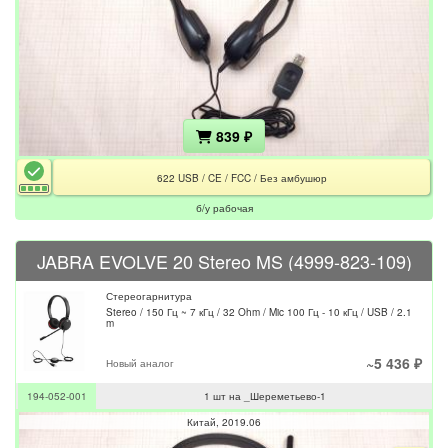
839 ₽
622 USB / CE / FCC / Без амбушюр
б/у рабочая
JABRA EVOLVE 20 Stereo MS (4999-823-109)
Стереогарнитура
Stereo / 150 Гц ~ 7 кГц / 32 Ohm / Mic 100 Гц - 10 кГц / USB / 2.1
m
~5 436 ₽
Новый аналог
194-052-001
1 шт на _Шереметьево-1
Китай
2019.06