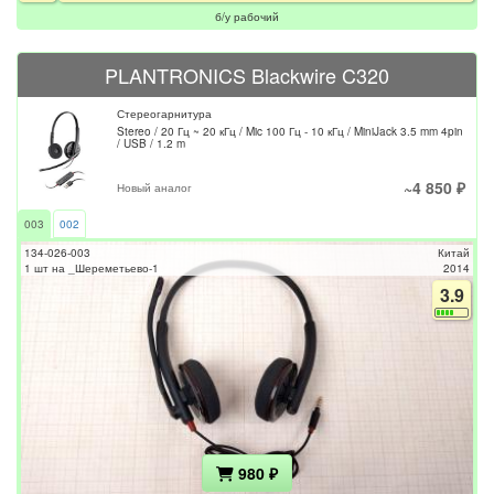
б/у рабочий
PLANTRONICS Blackwire C320
Стереогарнитура
Stereo / 20 Гц ~ 20 кГц / Mic 100 Гц - 10 кГц / MiniJack 3.5 mm 4pin
/ USB / 1.2 m
~4 850 ₽
Новый аналог
003
002
134-026-003
Китай
1 шт на _Шереметьево-1
2014
3.9
980 ₽