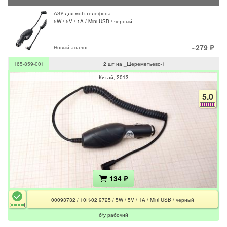
АЗУ для моб.телефона
5W / 5V / 1A / Mini USB / черный
~279 ₽
Новый аналог
165-859-001
2 шт на _Шереметьево-1
Китай
2013
5.0
134 ₽
00093732 / 10R-02 9725 / 5W / 5V / 1A / Mini USB / черный
б/у рабочий