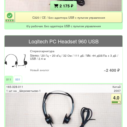
2 175 ₽
C320 / CE / Без адаптера USB с пультом управления
б/у рабочая. Без адаптера USB с пультом управления
Logitech PC Headset 960 USB
Стереогарнитура
Stereo / 20 Гц ~ 20 кГц / 32 Ом / 111 дБ / Mic -44 дБВ/Па ± 3 дБ /
USB / 2.4 м
~2 400 ₽
Новый аналог
011
001
165-328-011
Китай
1 шт на _Шереметьево-1
2007
4.0