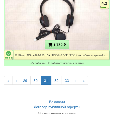
4.2
1 752 ₽
20 Stereo MS / 4999-823-109 / HSC016 / CE / FCC / Не работает правый динамик
б/у рабочий. Не работает правый динамик
«
‹
29
30
31
32
33
›
»
Вакансии
Договор публичной оферты
Мы принимаем к оплате: