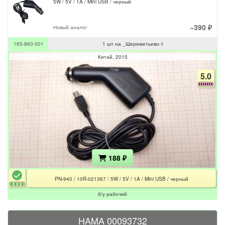
5W / 5V / 1A / Mini USB / черный
~390 ₽
Новый аналог
165-860-001
1 шт на _Шереметьево-1
Китай
2015
5.0
188 ₽
PN-940 / 10R-021367 / 5W / 5V / 1A / Mini USB / черный
б/у рабочий
HAMA 00093732