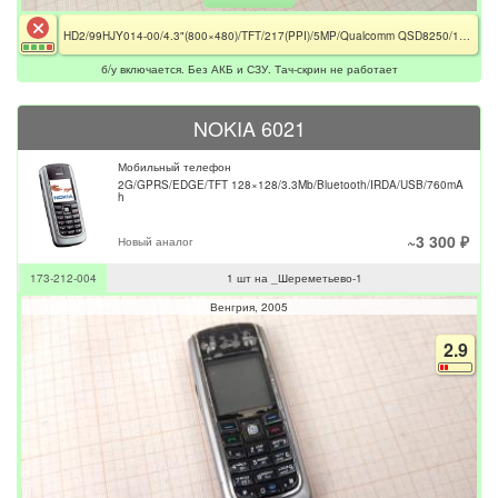
HD2/99HJY014-00/4.3"(800×480)/TFT/217(PPI)/5MP/Qualcomm QSD8250/1000 MHz/Bluetooth, Wi-Fi/Без АКБ/ Не работает Тач-Скрин
б/у включается. Без АКБ и СЗУ. Тач-скрин не работает
NOKIA 6021
Мобильный телефон
2G/GPRS/EDGE/TFT 128×128/3.3Mb/Bluetooth/IRDA/USB/760mA
h
~3 300 ₽
Новый аналог
173-212-004
1 шт на _Шереметьево-1
Венгрия
2005
2.9