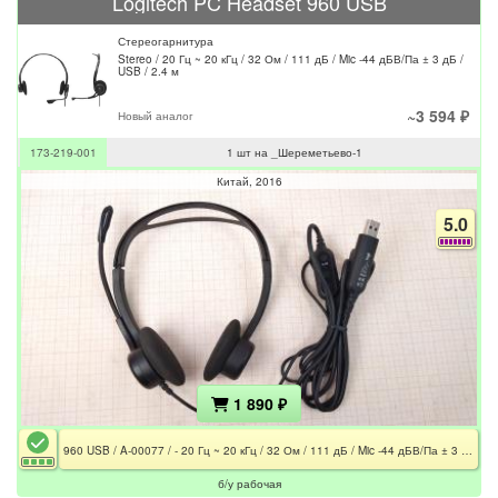
Logitech PC Headset 960 USB
Стереогарнитура
Stereo / 20 Гц ~ 20 кГц / 32 Ом / 111 дБ / Mic -44 дБВ/Па ± 3 дБ /
USB / 2.4 м
~3 594 ₽
Новый аналог
173-219-001
1 шт на _Шереметьево-1
Китай
2016
5.0
1 890 ₽
960 USB / A-00077 / - 20 Гц ~ 20 кГц / 32 Ом / 111 дБ / Mic -44 дБВ/Па ± 3 дБ / USB / 2.4 м
б/у рабочая