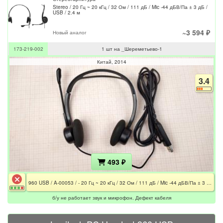
Stereo / 20 Гц ~ 20 кГц / 32 Ом / 111 дБ / Mic -44 дБВ/Па ± 3 дБ /
USB / 2.4 м
~3 594 ₽
Новый аналог
173-219-002
1 шт на _Шереметьево-1
Китай
2014
3.4
493 ₽
960 USB / A-00053 / - 20 Гц ~ 20 кГц / 32 Ом / 111 дБ / Mic -44 дБВ/Па ± 3 дБ / USB / 2.4 м / Дефект кабеля
б/у не работает звук и микрофон. Дефект кабеля