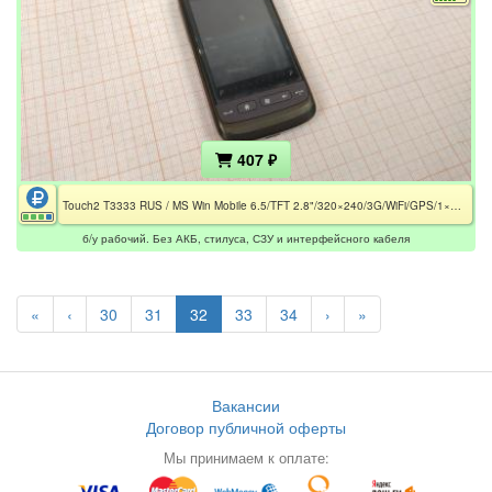
407 ₽
Touch2 T3333 RUS / MS Win Mobile 6.5/TFT 2.8"/320×240/3G/WiFi/GPS/1×Core 528 MHz/Adreno 200/3.2 MP/SD/1100mAh / Без АКБ
б/у рабочий. Без АКБ, стилуса, СЗУ и интерфейсного кабеля
«
‹
30
31
32
33
34
›
»
Вакансии
Договор публичной оферты
Мы принимаем к оплате: