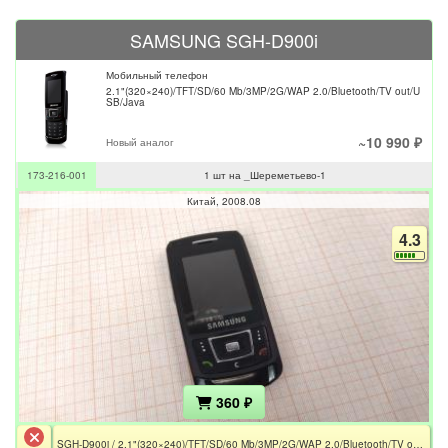
SAMSUNG SGH-D900i
Мобильный телефон
2.1"(320×240)/TFT/SD/60 Mb/3MP/2G/WAP 2.0/Bluetooth/TV out/U
SB/Java
~10 990 ₽
Новый аналог
173-216-001
1 шт на _Шереметьево-1
Китай
2008.08
4.3
360 ₽
SGH-D900i / 2.1"(320×240)/TFT/SD/60 Mb/3MP/2G/WAP 2.0/Bluetooth/TV out/USB/Java / Не загружается ОС