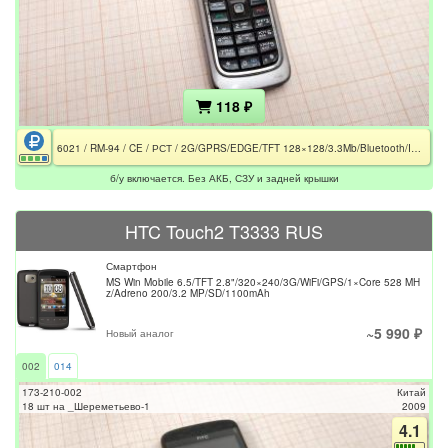
118 ₽
6021 / RM-94 / CE / РСТ / 2G/GPRS/EDGE/TFT 128×128/3.3Mb/Bluetooth/IRDA/USB/760mAh / Без АКБ, СЗУ и задней крышки
б/у включается. Без АКБ, СЗУ и задней крышки
HTC Touch2 T3333 RUS
Смартфон
MS Win Mobile 6.5/TFT 2.8"/320×240/3G/WiFi/GPS/1×Core 528 MH
z/Adreno 200/3.2 MP/SD/1100mAh
~5 990 ₽
Новый аналог
002
014
173-210-002
Китай
18 шт на _Шереметьево-1
2009
4.1