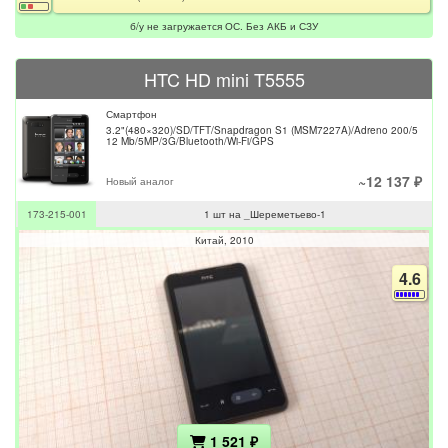
б/у не загружается ОС. Без АКБ и СЗУ
HTC HD mini T5555
Смартфон
3.2"(480×320)/SD/TFT/Snapdragon S1 (MSM7227A)/Adreno 200/5
12 Mb/5MP/3G/Bluetooth/Wi-Fi/GPS
~12 137 ₽
Новый аналог
173-215-001
1 шт на _Шереметьево-1
Китай
2010
4.6
1 521 ₽