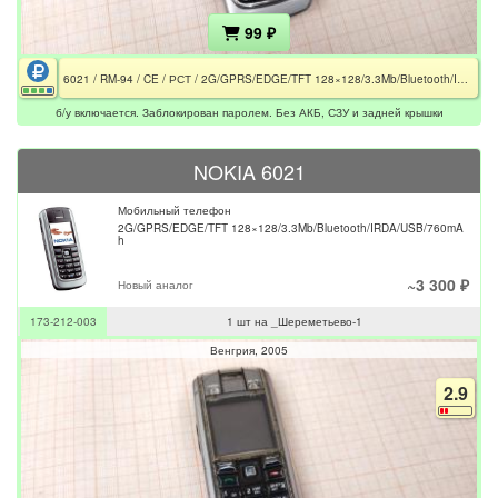
99 ₽
6021 / RM-94 / CE / РСТ / 2G/GPRS/EDGE/TFT 128×128/3.3Mb/Bluetooth/IRDA/USB/760mAh / Заблокирован паролем / Не комплект
б/у включается. Заблокирован паролем. Без АКБ, СЗУ и задней крышки
NOKIA 6021
Мобильный телефон
2G/GPRS/EDGE/TFT 128×128/3.3Mb/Bluetooth/IRDA/USB/760mA
h
~3 300 ₽
Новый аналог
173-212-003
1 шт на _Шереметьево-1
Венгрия
2005
2.9