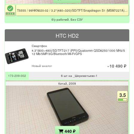
T5555 / 99HKN020-02 / 3.2"(480×320)/SD/TFT/Snapdragon S1 (MSM7227A)/Adreno 200/512 Mb/5MP/3G/Bluetooth/Wi-Fi/GPS/Без СЗУ
б/у рабочий. Без СЗУ
HTC HD2
Смартфон
4.3"(800×480)/SD/TFT/217 (PPI)/Qualcomm QSD8250/1000 MHz/5
12 Mb/5MP/3G/Bluetooth/Wi-Fi/GPS
~10 490 ₽
Новый аналог
173-209-002
6 шт на _Шереметьево-1
Китай
2009
3.5
440 ₽