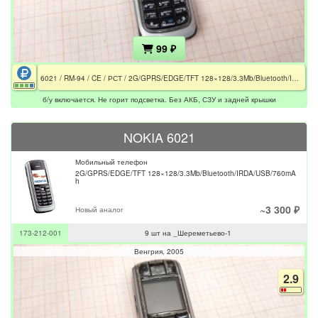
99 ₽
6021 / RM-94 / CE / РСТ / 2G/GPRS/EDGE/TFT 128×128/3.3Mb/Bluetooth/IRDA/USB/760mAh / Не горит подсветка / Не комплект
б/у включается. Не горит подсветка. Без АКБ, СЗУ и задней крышки
NOKIA 6021
Мобильный телефон
2G/GPRS/EDGE/TFT 128×128/3.3Mb/Bluetooth/IRDA/USB/760mA
h
~3 300 ₽
Новый аналог
173-212-001
9 шт на _Шереметьево-1
Венгрия
2005
2.9