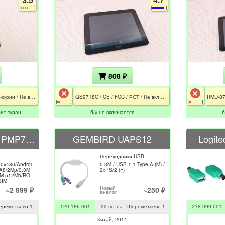
808 ₽
K00Z / CE / Разбит тач-скрин / Не включается
QS9718C / CE / FCC / РСТ / Не включается
бит экран
б/у не включается
б
Prestigio MultiPad PMP7074B3G
GEMBIRD UAPS12
Logit
Переходники USB
00х480/Androi
0.3M / USB 1.1 Type A (M) /
 A8/2Mp/0.3M
2хPS/2 (F)
AM 512Mb/RO
SIM
Новый
~2 899 ₽
~250 ₽
аналог
ереметьево-1
120-186-001
22 шт на _Шереметьево-1
218-099-001
Китай
2014