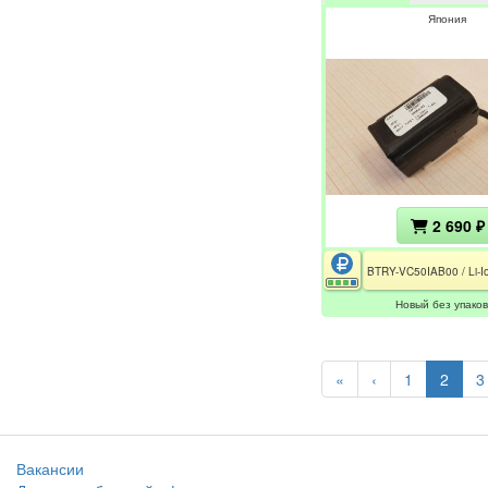
Япония
2 690 ₽
Новый без упаков
«
‹
1
2
3
Вакансии