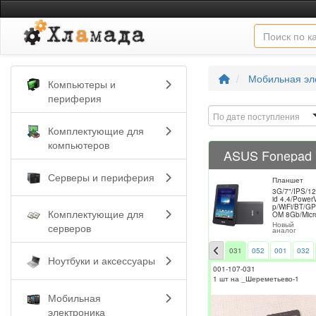
Мобильная эл
Компьютеры и
периферия
По дате поступления
Комплектующие для
компьютеров
ASUS Fonepad 
Серверы и периферия
Планшет
3G/7"/IPS/1
id 4.4/Powe
p/WiFi/BT/G
Комплектующие для
OM 8Gb/Mic
Новый
серверов
аналог
031
052
001
032
Ноутбуки и аксессуары
001-107-031
1 шт на _Шереметьево-1
Мобильная
электроника