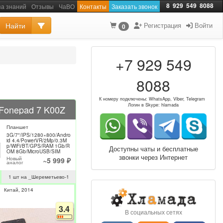
8
929
549
8088
за знаний
Отзывы
ЧаВО
Контакты
Заказать звонок
Найти
Регистрация
Войти
0
+7 929 549
8088
К номеру подключены: WhatsApp, Viber, Telegram
Логин в Skype: hlamada
Fonepad 7 K00Z
Планшет
3G/7"/IPS/1280×800/Andro
id 4.4/PowerVR/2Mp/0.3M
p/WiFi/BT/GPS/RAM 1Gb/R
Доступны чаты и бесплатные
OM 8Gb/MicroUSB/SIM
звонки через Интернет
Новый
~5 999 ₽
аналог
010
1 шт на _Шереметьево-1
044
…
Китай
2014
3.4
В социальных сетях