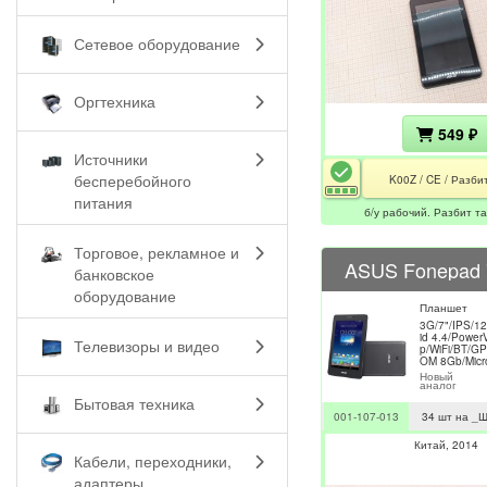
Сетевое оборудование
Оргтехника
549 ₽
Источники
бесперебойного
K00Z / CE / Разби
питания
б/у рабочий. Разбит та
Торговое, рекламное и
ASUS Fonepad 
банковское
оборудование
Планшет
3G/7"/IPS/1
id 4.4/Powe
Телевизоры и видео
p/WiFi/BT/G
OM 8Gb/Mic
Новый
аналог
Бытовая техника
001-107-013
34 шт на _
Китай
2014
Кабели, переходники,
адаптеры