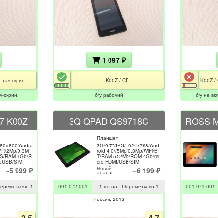
1 097 ₽
т тач-скрин
K00Z / CE
ч-скрин.
б/у рабочий
б/у не вк
7 K00Z
3Q QPAD QS9718C
ROSS 
Планшет
280×800/Andro
3G/9.7"/IPS/1024x768/And
rVR/2Mp/0.3M
roid 4.0//5Mp/0.3Mp/WiFi/B
PS/RAM 1Gb/R
T/RAM 512Mb/ROM 4Gb/mi
roUSB/SIM
cro HDMI/USB/SIM
Новый
~5 999 ₽
~6 199 ₽
аналог
Шереметьево-1
001-072-001
1 шт на _Шереметьево-1
001-071-001
Россия
2013
3.5
4.7