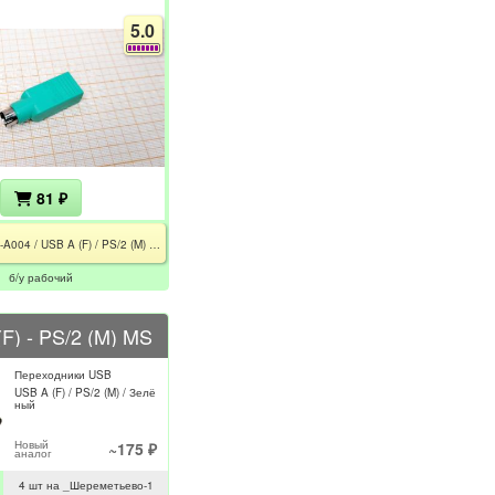
5.0
81 ₽
501215-A004 / USB A (F) / PS/2 (M) / Зелёный
б/у рабочий
F) - PS/2 (M) MS
Переходники USB
USB A (F) / PS/2 (M) / Зелё
ный
Новый
~175 ₽
аналог
4 шт на _Шереметьево-1