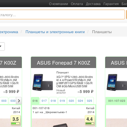
О компании
Оплата
Доставка
Гарантия
Ба
ектроника
Планшеты и электронные книги
Планшеты
7 K00Z
ASUS Fonepad 7 K00Z
ASUS 
Планшет
280×800/Andro
3G/7"/IPS/1280×800/Andro
rVR/2Mp/0.3M
id 4.4/PowerVR/2Mp/0.3M
PS/RAM 1Gb/R
p/WiFi/BT/GPS/RAM 1Gb/R
roUSB/SIM
OM 8Gb/MicroUSB/SIM
Новый
~5 999 ₽
~5 999 ₽
аналог
003
033
004
034
016
005
017
035
018
006
019
036
020
007
024
037
025
008
038
001-107-023
009
039
Китай
001-107-016
Китай
2014
1 шт на _Шереметьево-1
2014
3.5
4.4