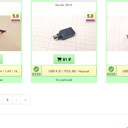
Китай
2013
5.0
5.0
81 ₽
BTRY-VC50IAB00 / Li-Ion / 7,4V / 1900mAH
USB A (F) / PS/2 (M) / Чёрный
USB
ки
б/у рабочий
4
›
»