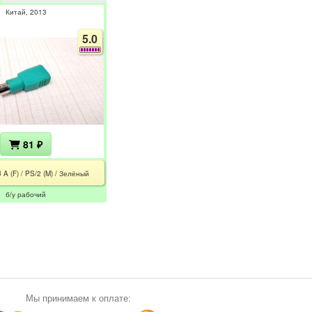
Китай
2013
5.0
81 ₽
 A (F) / PS/2 (M) / Зелёный
б/у рабочий
Мы принимаем к оплате: