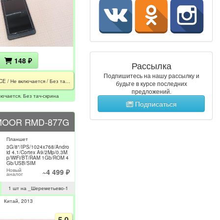
148 ₽
Рассылка
Подпишитесь на нашу рассылку и
K00Z / CE / Не включается / Без тач-скрина
будьте в курсе последних
предложений.
лючается. Без тач-скрина
Подписаться
MOOR RMD-877G
Планшет
3G/8"/IPS/1024x768/Andro
id 4.1/Cortex A9/2Mp/0.3M
p/WiFi/BT/RAM 1Gb/ROM 4
Gb/USB/SIM
Новый
~4 499 ₽
аналог
1 шт на _Шереметьево-1
Китай
2013
5.0