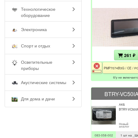
Технологическое
оборудование
Электроника
Спорт и отдых
261 ₽
Осветительные
приборы
б/у не включает
Акустические системы
BTRY-VC50I
Для дома и дачи
АКБ
BTRY-VC50I
Новый
аналог
083-058-002
1 шт на _Ш