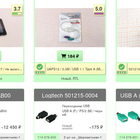
3.7
5.0
184 ₽
PMP7074B3G / CE / РСТ / Не включается
UAPS12 / 0.3M / USB 1.1 Type A (M) / 2хPS/2 (F)
ся
Новый, RTL
AB00
Logitech 501215-0004
USB A (
Переходники USB
AB00
USB A (F) / PS/2 (M) / Чёрн
ый
Новый
~12 450 ₽
~175 ₽
аналог
ереметьево-1
114-376-002
2 шт на _Шереметьево-1
114-376-001