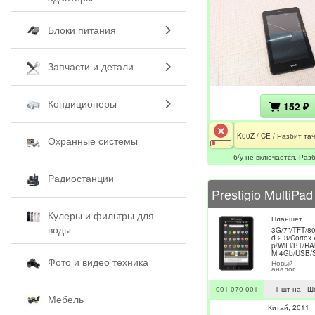
Блоки питания
Запчасти и детали
Кондиционеры
152 ₽
Охранные системы
б/у не включается. Раз
Радиостанции
Кулеры и фильтры для
Планшет
воды
3G/7"/TFT/8
d 2.3/Cortex
p/WiFi/BT/R
M 4Gb/USB/
Фото и видео техника
Новый
аналог
001-070-001
1 шт на _Ш
Мебель
Китай
2011