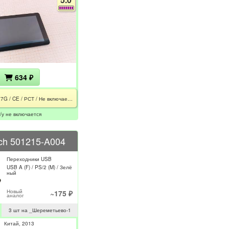
634 ₽
RMD-877G / CE / РСТ / Не включается
/у не включается
ech 501215-A004
Переходники USB
USB A (F) / PS/2 (M) / Зелё
ный
Новый
~175 ₽
аналог
3 шт на _Шереметьево-1
Китай
2013