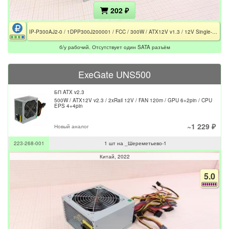
202 ₽
IP-P300AJ2-0 / 1DPP300J200001 / FCC / 300W / ATX12V v1.3 / 12V Single-Rail / FAN 120mm / CPU EPS 4pin
б/у рабочий. Отсутствует один SATA разъём
ExeGate UNS500
БП ATX v2.3
500W / ATX12V v2.3 / 2xRail 12V / FAN 120m / GPU 6+2pin / CPU
EPS 4+4pin
~1 229 ₽
Новый аналог
223-268-001
1 шт на _Шереметьево-1
Китай
2022
5.0