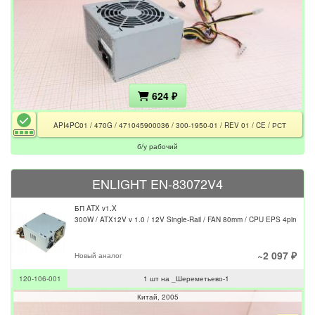
624 ₽
API4PC01 / 470G / 471045900036 / 300-1950-01 / REV 01 / CE / РСТ
б/у рабочий
ENLIGHT EN-83072V4
БП ATX v1.X
300W / ATX12V v 1.0 / 12V Single-Rail / FAN 80mm / CPU EPS 4pin
~2 097 ₽
Новый аналог
120-106-001
1 шт на _Шереметьево-1
Китай
2005