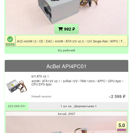
992 ₽
ACC-400W-12 / CE / EAC / 400W / ATX12V v2.3 / 12V Single-Rail / APFC / FAN 120m / GPU 6pin / CPU EPS 4pin
б/у рабочий
AcBel API4PC01
БП ATX v2.1
400W / ATX12V v2.1 / 2xRail 12V / FAN 120m / APFC / GPU 6pin /
CPU EPS 8pin
~2 599 ₽
Новый аналог
223-266-001
1 шт на _Шереметьево-1
Китай
2007
5.0