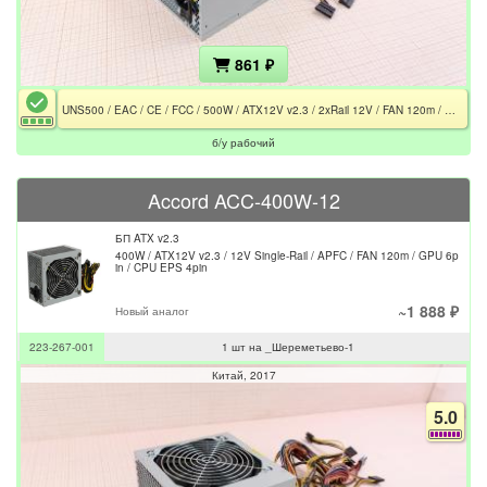
861 ₽
UNS500 / EAC / CE / FCC / 500W / ATX12V v2.3 / 2xRail 12V / FAN 120m / GPU 6+2pin / CPU EPS 4+4pin
б/у рабочий
Accord ACC-400W-12
БП ATX v2.3
400W / ATX12V v2.3 / 12V Single-Rail / APFC / FAN 120m / GPU 6p
in / CPU EPS 4pin
~1 888 ₽
Новый аналог
223-267-001
1 шт на _Шереметьево-1
Китай
2017
5.0