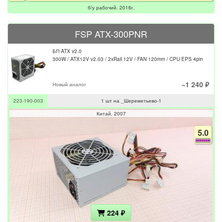
б/у рабочий. 2016г.
FSP ATX-300PNR
БП ATX v2.0
300W / ATX12V v2.03 / 2xRail 12V / FAN 120mm / CPU EPS 4pin
~1 240 ₽
Новый аналог
223-190-003
1 шт на _Шереметьево-1
Китай
2007
5.0
224 ₽