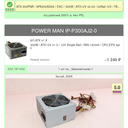
ATX-300PNR / 9PA300AD09 / EAC / 300W / ATX12V v2.03 / 2xRail 12V / FAN 120mm / CPU EPS 4pin / Нет PG
б/у рабочий 2007г.в. Нет PG.
POWER MAN IP-P300AJ2-0
БП ATX v1.X
300W / ATX12V v1.3 / 12V Single-Rail / FAN 120mm / CPU EPS 4pi
n
~1 240 ₽
Новый аналог
223-187-002
1 шт на _Шереметьево-1
Китай
2005
5.0