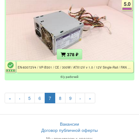
5.0
378 ₽
EN-83072V4 / VP-B301 / CE / 300W / ATX12V v 1.0 / 12V Single-Rail / FAN 80mm / CPU EPS 4pin
б/у рабочий
«
‹
5
6
7
8
9
›
»
Вакансии
Договор публичной оферты
Мы принимаем к оплате: