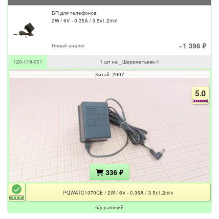
БП для телефонов
2W / 6V - 0.35A / 3.5x1.2mm
~1 396 ₽
Новый аналог
120-119-001
1 шт на _Шереметьево-1
Китай
2007
5.0
336 ₽
PQWATG1070CE / 2W / 6V - 0.35A / 3.5x1.2mm
б/у рабочий