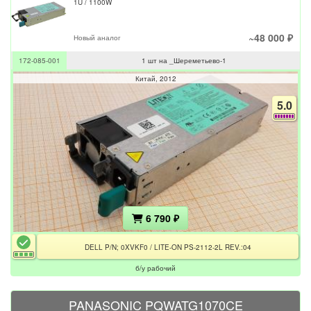
1U / 1100W
~48 000 ₽
Новый аналог
172-085-001
1 шт на _Шереметьево-1
Китай
2012
5.0
6 790 ₽
DELL P/N; 0XVKF0 / LITE-ON PS-2112-2L REV.:04
б/у рабочий
PANASONIC PQWATG1070CE