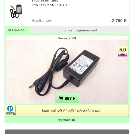
Блок питания (БП)
30W / 12V 2.5A / 5.5×2.1
~2 750 ₽
Новый аналог
088-646-001
1 шт на _Шереметьево-1
Китай
2009
5.0
867 ₽
SA06-30S12R-V / 30W / 12V 2.5A / 5.5x2.1
б/у рабочий