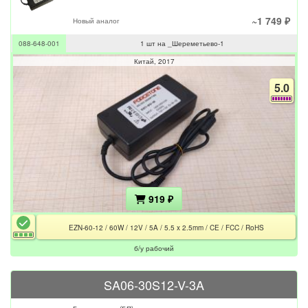
~1 749 ₽
Новый аналог
088-648-001
1 шт на _Шереметьево-1
Китай
2017
5.0
919 ₽
EZN-60-12 / 60W / 12V / 5A / 5.5 x 2.5mm / CE / FCC / RoHS
б/у рабочий
SA06-30S12-V-3A