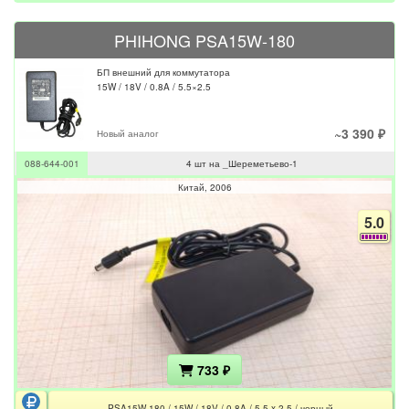
PHIHONG PSA15W-180
БП внешний для коммутатора
15W / 18V / 0.8A / 5.5×2.5
~3 390 ₽
Новый аналог
088-644-001
4 шт на _Шереметьево-1
Китай
2006
5.0
733 ₽
PSA15W-180 / 15W / 18V / 0.8A / 5.5 x 2.5 / черный