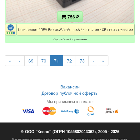
756 ₽
L1940-80001 / REV B2 / 36W / 24V - 1.5A / 4.8x1.7 мм / CE / РСТ / Оригинал
б/у рабочий оригинал
«
‹
69
70
71
72
73
›
»
Вакансии
Договор публичной оферты
Мы принимаем к оплате:
© ООО "Ксеон" (ОГРН 1055802043362), 2005 - 2026
Все материалы данного сайта являются объектами авторского права и смежных прав.