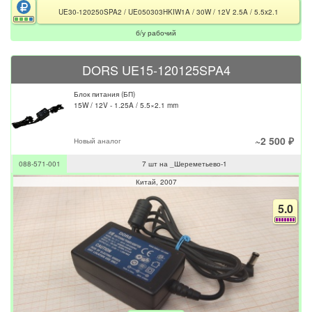
UE30-120250SPA2 / UE050303HKIW1A / 30W / 12V 2.5A / 5.5x2.1
б/у рабочий
DORS UE15-120125SPA4
Блок питания (БП)
15W / 12V - 1.25A / 5.5×2.1 mm
~2 500 ₽
Новый аналог
088-571-001
7 шт на _Шереметьево-1
Китай
2007
5.0