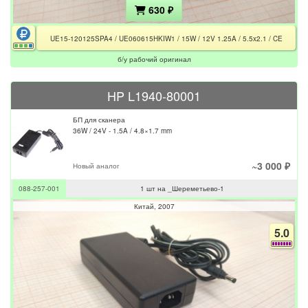
630 ₽
UE15-120125SPA4 / UE060615HKIW1 / 15W / 12V 1.25A / 5.5x2.1 / CE
б/у рабочий оригинал
HP L1940-80001
БП для сканера
36W / 24V - 1.5A / 4.8×1.7 mm
~3 000 ₽
Новый аналог
088-257-001
1 шт на _Шереметьево-1
Китай
2007
5.0