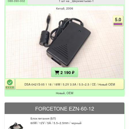
088-390-002
1 шт на _Шереметьево-1
Китай
2006
5.0
2 190 ₽
DSA-0421S-05 1 18 / 18W / 5.2V 3.5A / 5.5×2.5 / CE / Новый OEM
Новый, OEM
FORCETONE EZN-60-12
Блок питания (БП)
60W / 12V / 5A / 5.5×2.5mm / черный