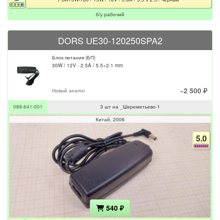
б/у рабочий
DORS UE30-120250SPA2
Блок питания (БП)
30W / 12V - 2.5A / 5.5×2.1 mm
~2 500 ₽
Новый аналог
088-641-001
3 шт на _Шереметьево-1
Китай
2006
5.0
540 ₽