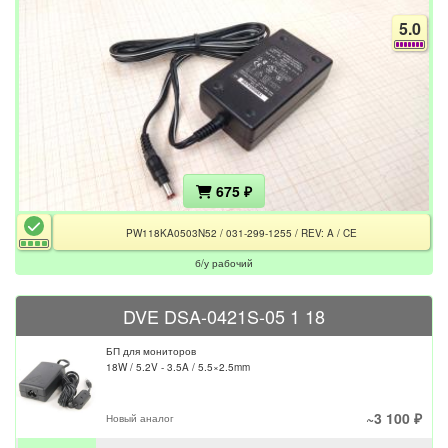
5.0
675 ₽
PW118KA0503N52 / 031-299-1255 / REV: A / CE
б/у рабочий
DVE DSA-0421S-05 1 18
БП для мониторов
18W / 5.2V - 3.5A / 5.5×2.5mm
~3 100 ₽
Новый аналог