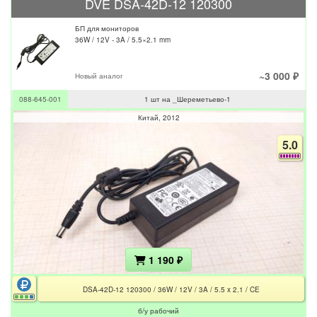
DVE DSA-42D-12 120300
БП для мониторов
36W / 12V - 3A / 5.5×2.1 mm
~3 000 ₽
Новый аналог
088-645-001
1 шт на _Шереметьево-1
Китай
2012
5.0
1 190 ₽
DSA-42D-12 120300 / 36W / 12V / 3A / 5.5 x 2.1 / CE
б/у рабочий