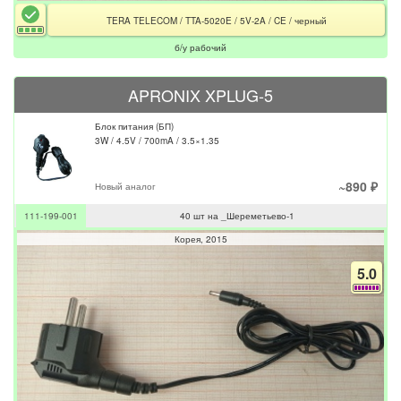
TERA TELECOM / TTA-5020E / 5V-2A / CE / черный
б/у рабочий
APRONIX XPLUG-5
Блок питания (БП)
3W / 4.5V / 700mA / 3.5×1.35
~890 ₽
Новый аналог
111-199-001
40 шт на _Шереметьево-1
Корея
2015
5.0