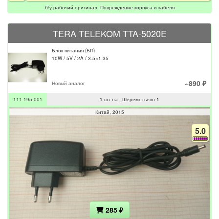
б/у рабочий оригинал. Повреждение корпуса и кабеля
TERA TELEKOM TTA-5020E
Блок питания (БП)
10W / 5V / 2A / 3.5×1.35
~890 ₽
Новый аналог
111-195-001
1 шт на _Шереметьево-1
Китай
2015
5.0
285 ₽