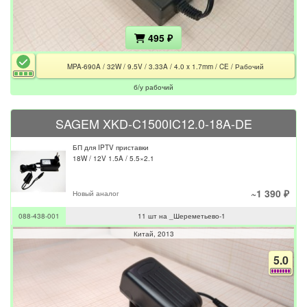
495 ₽
MPA-690A / 32W / 9.5V / 3.33A / 4.0 x 1.7mm / CE / Рабочий
б/у рабочий
SAGEM XKD-C1500IC12.0-18A-DE
БП для IPTV приставки
18W / 12V 1.5A / 5.5×2.1
~1 390 ₽
Новый аналог
088-438-001
11 шт на _Шереметьево-1
Китай
2013
5.0