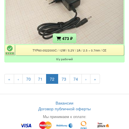
473 ₽
TYP60-0522000C / 12W / 5.2V / 2A / 2.5 × 0.7mm / CE
б/у рабочий
«
‹
70
71
72
73
74
›
»
Вакансии
Договор публичной оферты
Мы принимаем к оплате: