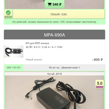
340 ₽
FZ450R / EAC
б/у рабочий, низкие показания по лини -12V, потрескивает вентилятор.
MPA-690A
БП для DVD плеера
32 W / 9.5 V / 3.33 А / 4×1.7mm
~900 ₽
Новый аналог
088-145-001
42 шт на _Шереметьево-1
Китай
2018
5.0