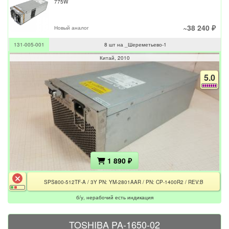
775W
~38 240 ₽
Новый аналог
131-005-001
8 шт на _Шереметьево-1
Китай
2010
5.0
1 890 ₽
SPS800-512TF-A / 3Y PN: YM-2801AAR / PN: CP-1400R2 / REV:B
б/у, нерабочий есть индикация
TOSHIBA PA-1650-02