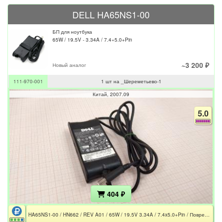
DELL HA65NS1-00
БП для ноутбука
65W / 19.5V - 3.34A / 7.4×5.0+Pin
~3 200 ₽
Новый аналог
111-970-001
1 шт на _Шереметьево-1
Китай
2007.09
5.0
404 ₽
HA65NS1-00 / HN662 / REV A01 / 65W / 19.5V 3.34A / 7.4x5.0+Pin / Повреждение корпуса и кабеля