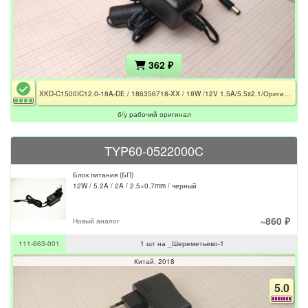
362 ₽
XKD-C1500IC12.0-18A-DE / 186356718-XX / 18W /12V 1.5A/5.5x2.1/Оригинал
б/у рабочий оригинал
TYP60-0522000C
Блок питания (БП)
12W / 5.2A / 2A / 2.5×0.7mm / черный
~860 ₽
Новый аналог
111-663-001
1 шт на _Шереметьево-1
Китай
2018
5.0