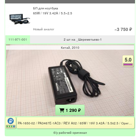
БП для ноутбука
65W / 19V 3.42A / 5.5×2.5
~3 750 ₽
Новый аналог
111-971-001
2 шт на _Шереметьево-1
Китай
2010
5.0
1 290 ₽
PA-1650-02 / PA3467E-1AC3 / REV A02 / 65W / 19V 3.42A / 5.5x2.5 / Оригинал
б/у рабочий оригинал