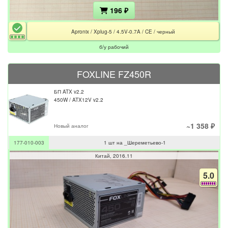
196 ₽
Apronix / Xplug-5 / 4.5V-0.7A / CE / черный
б/у рабочий
FOXLINE FZ450R
БП ATX v2.2
450W / ATX12V v2.2
~1 358 ₽
Новый аналог
177-010-003
1 шт на _Шереметьево-1
Китай
2016.11
5.0