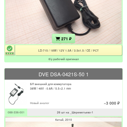
271 ₽
LD-715 / 18W / 12V 1.5A / 3.5x1.5 / CE / РСТ
б/у рабочий оригинал
DVE DSA-0421S-50 1
БП внешний для коммутатора
38W / 48V - 0.8A / 5.5×2.1 mm
~3 000 ₽
Новый аналог
088-336-001
26 шт на _Шереметьево-1
Китай
2010