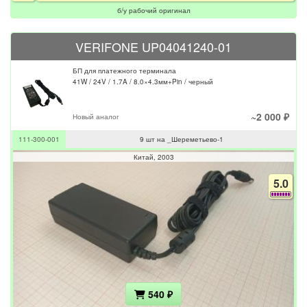
б/у рабочий оригинал
VERIFONE UP04041240-01
БП для платежного терминала
41W / 24V / 1.7A / 8.0×4.3мм+Pin / черный
~2 000 ₽
Новый аналог
111-300-001
9 шт на _Шереметьево-1
Китай
2003
5.0
540 ₽