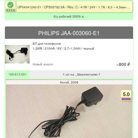
UP04041240-01 / CPS05792-3A / Rev.: C / 41W / 24V / 1.7A / 8.0 × 4.3мм+Pin / CE / Оригинал
б/у рабочий 2003г.в.
PHILIPS JAA-003060-E1
БП для телефонов
1.26W / 210mA / 6V / 2.7×1.5mm / черный
~800 ₽
Новый аналог
165-613-001
1 шт на _Шереметьево-1
Китай
2008
5.0