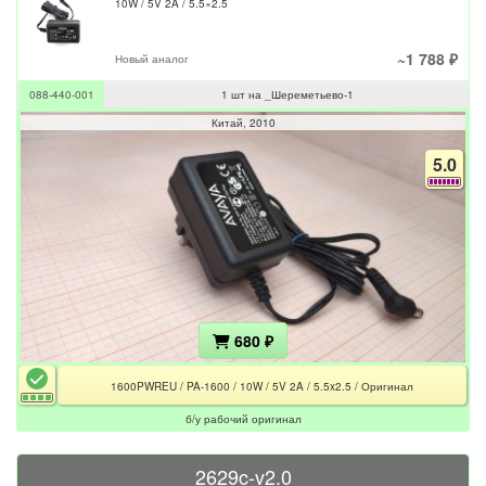
10W / 5V 2A / 5.5×2.5
~1 788 ₽
Новый аналог
088-440-001
1 шт на _Шереметьево-1
Китай
2010
5.0
680 ₽
1600PWREU / PA-1600 / 10W / 5V 2A / 5.5x2.5 / Оригинал
б/у рабочий оригинал
2629c-v2.0