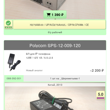
1 390 ₽
H275AM-00 / UP/N:D275A002L / DP/N:CF5W6 / CE
б/у рабочий
Polycom SPS-12-009-120
БП для IP телефона
12W / 12V 1A / 5.5×2.5
~2 200 ₽
Новый аналог
088-392-001
1 шт на _Шереметьево-1
Китай
2013
5.0