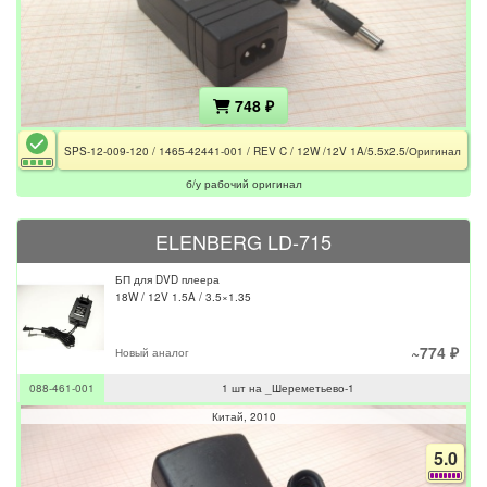
748 ₽
SPS-12-009-120 / 1465-42441-001 / REV C / 12W /12V 1A/5.5x2.5/Оригинал
б/у рабочий оригинал
ELENBERG LD-715
БП для DVD плеера
18W / 12V 1.5A / 3.5×1.35
~774 ₽
Новый аналог
088-461-001
1 шт на _Шереметьево-1
Китай
2010
5.0