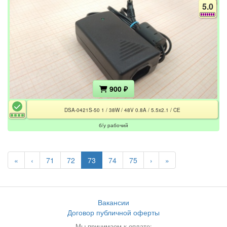
5.0
900 ₽
DSA-0421S-50 1 / 38W / 48V 0.8A / 5.5x2.1 / CE
б/у рабочий
«
‹
71
72
73
74
75
›
»
Вакансии
Договор публичной оферты
Мы принимаем к оплате: