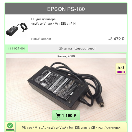
EPSON PS-180
БП для принтера
48W / 24V - 2A / Mini-DIN 3×PIN
~3 472 ₽
Новый аналог
111-027-001
20 шт на _Шереметьево-1
Китай
2008
5.0
1 190 ₽
PS-180 / M159A / 48W / 24V 2A / Mini-DIN 3хpin / CE / РСТ / Оригинал