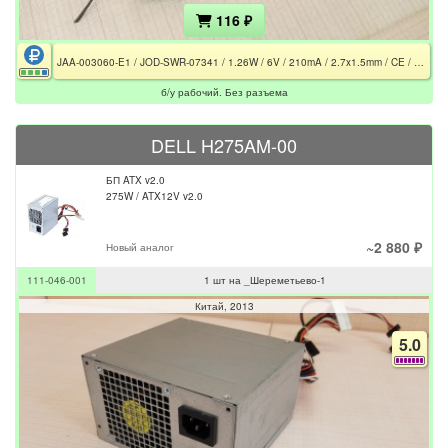
116 ₽
JAA-003060-E1 / JOD-SWR-07341 / 1.26W / 6V / 210mA / 2.7x1.5mm / CE / PCT / Без штекера
б/у рабочий. Без разъема
DELL H275AM-00
БП ATX v2.0
275W / ATX12V v2.0
~2 880 ₽
Новый аналог
111-046-001
1 шт на _Шереметьево-1
Китай
2013
5.0