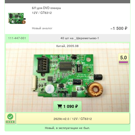
БП для DVD плеера
12V / GT6312
~1 500 ₽
Новый аналог
111-447-001
40 шт на _Шереметьево-1
Китай
2005.08
5.0
1 090 ₽
2629c-v2.0 / 12V / GT6312
Новый, в эксплуатации не был.