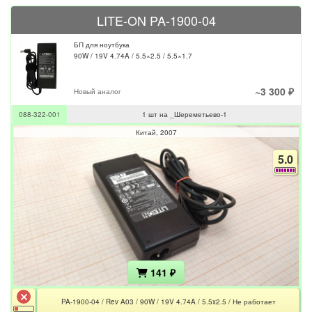
LITE-ON PA-1900-04
БП для ноутбука
90W / 19V 4.74A / 5.5×2.5 / 5.5×1.7
~3 300 ₽
Новый аналог
088-322-001
1 шт на _Шереметьево-1
Китай
2007
5.0
141 ₽
PA-1900-04 / Rev A03 / 90W / 19V 4.74A / 5.5x2.5 / Не работает