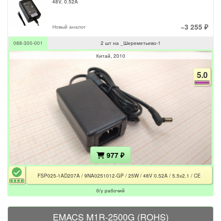
48V, 0.52A
~3 255 ₽
Новый аналог
088-300-001
2 шт на _Шереметьево-1
Китай
2010
5.0
977 ₽
FSP025-1AD207A / 9NA0251012-GP / 25W / 48V 0.52A / 5.5х2.1 / CE
б/у рабочий
EMACS M1R-2500G (ROHS)