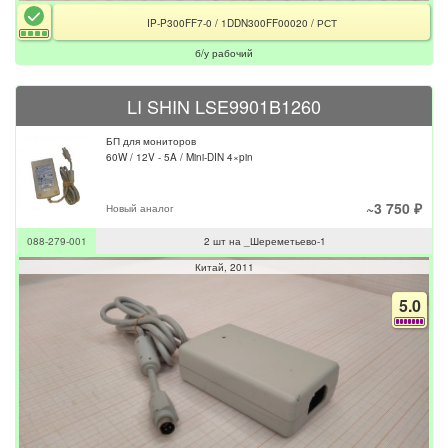
IP-P300FF7-0 / 1DDN300FF00020 / РСТ
б/у рабочий
LI SHIN LSE9901B1260
БП для мониторов
60W / 12V - 5A / Mini-DIN 4×pin
~3 750 ₽
Новый аналог
088-279-001
2 шт на _Шереметьево-1
Китай
2011
5.0