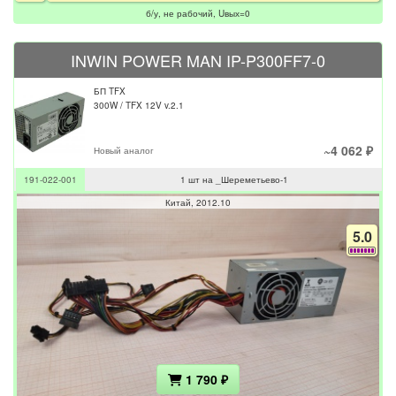
б/у, не рабочий, Uвых=0
INWIN POWER MAN IP-P300FF7-0
БП TFX
300W / TFX 12V v.2.1
~4 062 ₽
Новый аналог
191-022-001
1 шт на _Шереметьево-1
Китай
2012.10
5.0
1 790 ₽