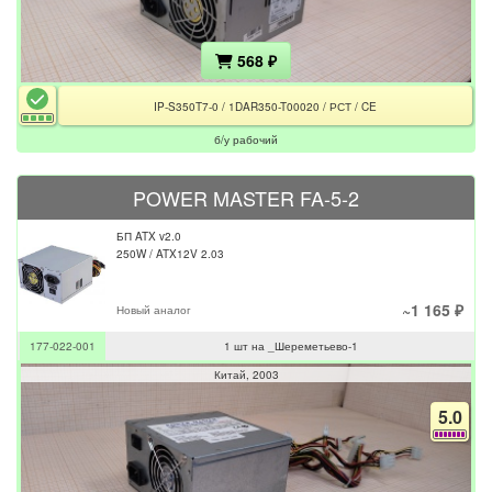
568 ₽
IP-S350T7-0 / 1DAR350-T00020 / РСТ / CE
б/у рабочий
POWER MASTER FA-5-2
БП ATX v2.0
250W / ATX12V 2.03
~1 165 ₽
Новый аналог
177-022-001
1 шт на _Шереметьево-1
Китай
2003
5.0