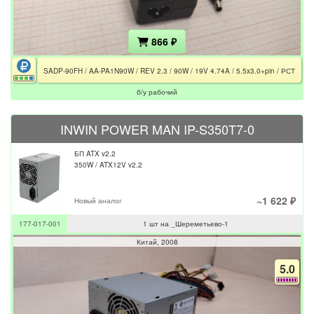
866 ₽
SADP-90FH / AA-PA1N90W / REV 2.3 / 90W / 19V 4.74A / 5.5x3.0+pin / РСТ
б/у рабочий
INWIN POWER MAN IP-S350T7-0
БП ATX v2.2
350W / ATX12V v2.2
~1 622 ₽
Новый аналог
177-017-001
1 шт на _Шереметьево-1
Китай
2008
5.0