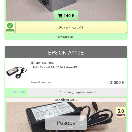
140 ₽
FA-5-2 / РСТ / CE
б/у рабочий
EPSON A110E
БП для сканера
19W / 24V---0.8A / 6.0×4.0мм+Pin
~3 000 ₽
Новый аналог
101-002-001
1 шт на _Шереметьево-1
Малайзия
2010
5.0
Резерв