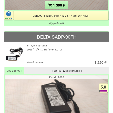
1 390 ₽
LSE9901B1260 / 60W / 12V 5A / Mini-DIN 4хpin
б/у рабочий
DELTA SADP-90FH
БП для ноутбука
90W / 19V 4.74A / 5.5×3.0+pin
~1 220 ₽
Новый аналог
088-268-001
1 шт на _Шереметьево-1
Китай
2006
5.0