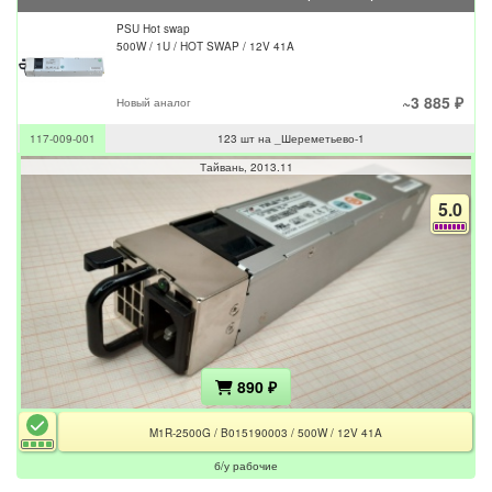
PSU Hot swap
500W / 1U / HOT SWAP / 12V 41A
~3 885 ₽
Новый аналог
117-009-001
123 шт на _Шереметьево-1
Тайвань
2013.11
5.0
890 ₽
M1R-2500G / B015190003 / 500W / 12V 41A
б/у рабочие