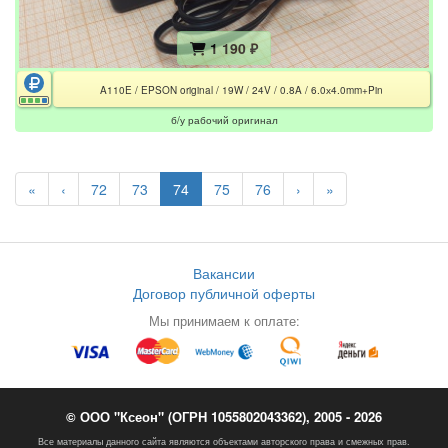
1 190 ₽
A110E / EPSON original / 19W / 24V / 0.8A / 6.0х4.0mm+Pin
б/у рабочий оригинал
«
‹
72
73
74
75
76
›
»
Вакансии
Договор публичной оферты
Мы принимаем к оплате:
© ООО "Ксеон" (ОГРН 1055802043362), 2005 - 2026
Все материалы данного сайта являются объектами авторского права и смежных прав.