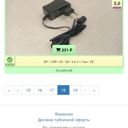
5.0
231 ₽
M7 / 10W / 5V / 2A / 4.0 x 1.7мм / CE
б/у рабочий
«
‹
15
16
17
18
19
›
»
Вакансии
Договор публичной оферты
Мы принимаем к оплате: