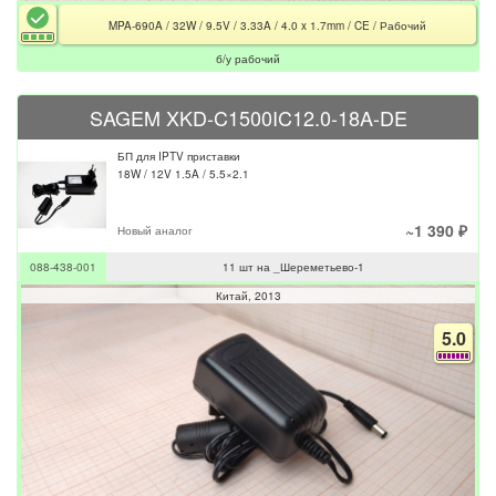
MPA-690A / 32W / 9.5V / 3.33A / 4.0 x 1.7mm / CE / Рабочий
б/у рабочий
SAGEM XKD-C1500IC12.0-18A-DE
БП для IPTV приставки
18W / 12V 1.5A / 5.5×2.1
~1 390 ₽
Новый аналог
088-438-001
11 шт на _Шереметьево-1
Китай
2013
5.0