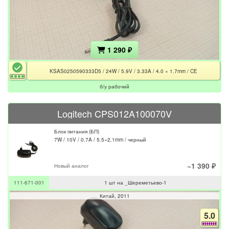
1 290 ₽
KSAS0250590333D5 / 24W / 5.9V / 3.33A / 4.0 × 1.7mm / CE
б/у рабочий
Logitech CPS012A100070V
Блок питания (БП)
7W / 10V / 0.7A / 5.5×2.1mm / черный
~1 390 ₽
Новый аналог
111-671-001
1 шт на _Шереметьево-1
Китай
2011
5.0