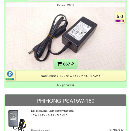
Мобильная электроника
Карты памяти
Жесткие диски для ноутбуков
Сетевое оборудование
Китай
2009
Картридеры
Системные платы для Ноутбуков
Видеокарты
Системные платы
Мобильные телефоны
Корпусные детали (корпуса)
Сетевое оборудование
5.0
Мониторы
Оргтехника
Шлейфы
Системные платы
Серверные HDD/SSD
Аксессуары для мобильных устройств
АКБ для ноутбуков
Концентраторы
Кабели, переходники, адаптеры
Блоки питания AT/ATX
Блоки питания
Планшеты и электронные книги
Оргтехника
Mатрицы для ноутбуков (экран, дисплей)
Источники бесперебойного питания
WiFi роутеры и точки доступа
Разъемы
Планшеты
Процессоры
Расходные материалы
Клавиатуры
Электронные книги
Устройство сетевого мониторинга
Источники бесперебойного питания
Петли
Торговое, рекламное и банковское
Аксессуары для планшетов
HDD для СХД
Аксессуары к принтерам
Системы охлаждения для ноутбуков
оборудование
Беспроводные модемы и адаптеры
Дополнительные батарейные модули
Аксессуары для серверного оборудования
МФУ
867 ₽
Ноутбуки
Торговое, рекламное и банковское оборудование
Коммутаторы и маршрутизаторы
Телевизоры и видео
Системы охлаждения CPU
Переплетчики (брошюровщики)
Аксессуары для ноутбуков
Противокражное оборудование
SA06-30S12R-V / 30W / 12V 2.5A / 5.5x2.1
Телевизоры и видео
Контроллеры
Сейфы
Бытовая техника
Блоки питания для ноутбуков
б/у рабочий
Рекламные мониторы и панели
TV приставки, приемники, ресиверы
Корпуса и корпусные детали
Принтеры
Оборудование для типографий
Бытовая техника
Серверные корпуса
PHIHONG PSA15W-180
Кабели, переходники, адаптеры
Телевизоры
Шредеры
Лотки для HDD/SSD
POS-оборудование
Климатическая
БП внешний для коммутатора
Кронштейны и стойки
Кабели, переходники, адаптеры
Сканеры
Блоки питания
15W / 18V / 0.8A / 5.5×2.5
Счетчики купюр
Беспроводные пылесосы
Проекторы
Кабели питания
Телефония
Контрольно-кассовые машины(ККМ)
Аксессуары для бытовой техники
Блоки питания
~3 390 ₽
Телефоны проводные
Запчасти и детали
Новый аналог