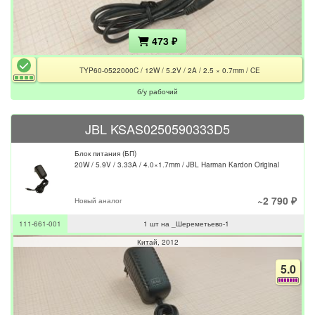
473 ₽
TYP60-0522000C / 12W / 5.2V / 2A / 2.5 × 0.7mm / CE
б/у рабочий
JBL KSAS0250590333D5
Блок питания (БП)
20W / 5.9V / 3.33A / 4.0×1.7mm / JBL Harman Kardon Original
~2 790 ₽
Новый аналог
111-661-001
1 шт на _Шереметьево-1
Китай
2012
5.0