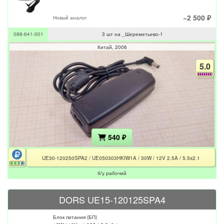
Электроника
Осциллограф
Спорт и отдых
~2 500 ₽
Новый аналог
Электронные компоненты
Спорт и отдых
088-641-001
3 шт на _Шереметьево-1
Контакторы
Осветительные приборы
Микросхемы
Китай
2006
Тренажёры
Транзисторы
Осветительные приборы
5.0
Акустические системы
Тиристоры и Триаки
Предохранители
Светодиодные прожекторы
Акустические системы
Для дома и дачи
Светильники люминесцентные
Звуковая колонка
Для дома и дачи
Усилитель УНЧ
Садовая техника
540 ₽
Ремонт и строительство
UE30-120250SPA2 / UE050303HKIW1A / 30W / 12V 2.5A / 5.5x2.1
б/у рабочий
DORS UE15-120125SPA4
Блок питания (БП)