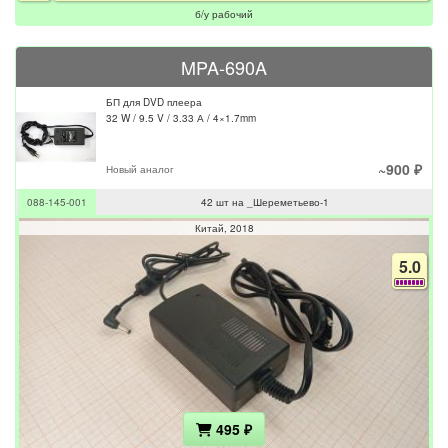
б/у рабочий
MPA-690A
БП для DVD плеера
32 W / 9.5 V / 3.33 А / 4×1.7mm
~900 ₽
Новый аналог
088-145-001
42 шт на _Шереметьево-1
Китай
2018
5.0
495 ₽