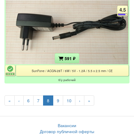
4.5
591 ₽
SunFone / ACGN-28T / 6W / 5V - 1.2A / 5.5 x 2.5 mm / CE
б/у рабочий
«
‹
6
7
8
9
10
›
»
Вакансии
Договор публичной оферты