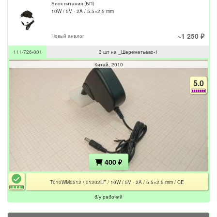
Блок питания (БП)
10W / 5V - 2A / 5.5×2.5 mm
~1 250 ₽
Новый аналог
111-726-001
3 шт на _Шереметьево-1
Китай
2010
5.0
400 ₽
T010WM0512 / 01202LF / 10W / 5V - 2A / 5.5×2.5 mm / CE
б/у рабочий