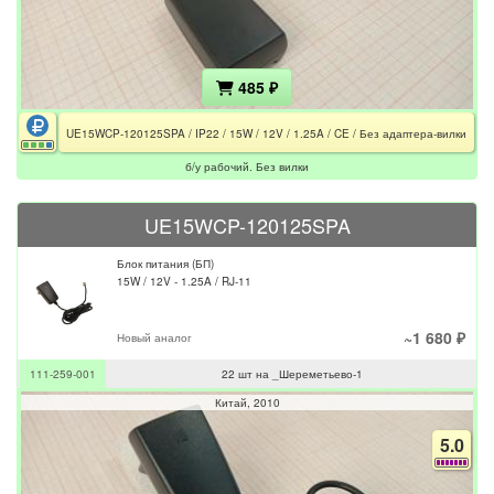
485 ₽
UE15WCP-120125SPA / IP22 / 15W / 12V / 1.25A / CE / Без адаптера-вилки
б/у рабочий. Без вилки
UE15WCP-120125SPA
Блок питания (БП)
15W / 12V - 1.25A / RJ-11
~1 680 ₽
Новый аналог
111-259-001
22 шт на _Шереметьево-1
Китай
2010
5.0