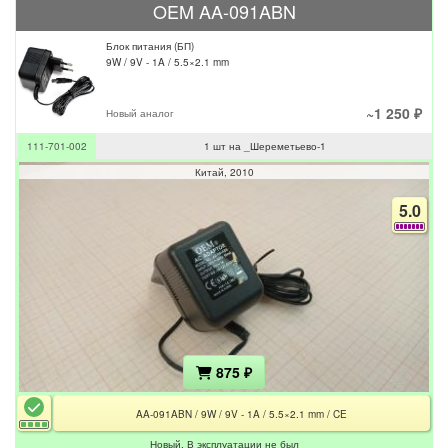
OEM AA-091ABN
Блок питания (БП)
9W / 9V - 1A / 5.5×2.1 mm
~1 250 ₽
Новый аналог
111-701-002
1 шт на _Шереметьево-1
Китай
2010
5.0
875 ₽
AA-091ABN / 9W / 9V - 1A / 5.5×2.1 mm / CE
Новый. В эксплуатации не был