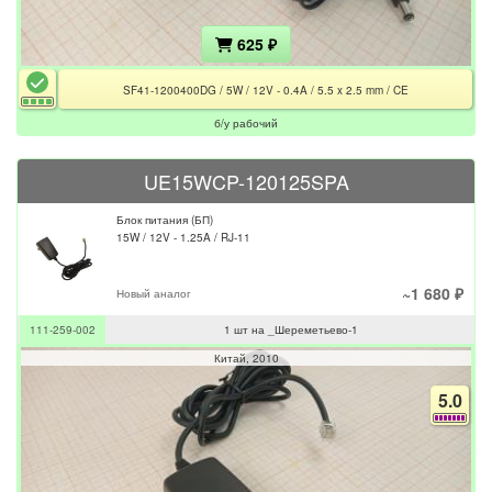
625 ₽
SF41-1200400DG / 5W / 12V - 0.4A / 5.5 x 2.5 mm / CE
б/у рабочий
UE15WCP-120125SPA
Блок питания (БП)
15W / 12V - 1.25A / RJ-11
~1 680 ₽
Новый аналог
111-259-002
1 шт на _Шереметьево-1
Китай
2010
5.0