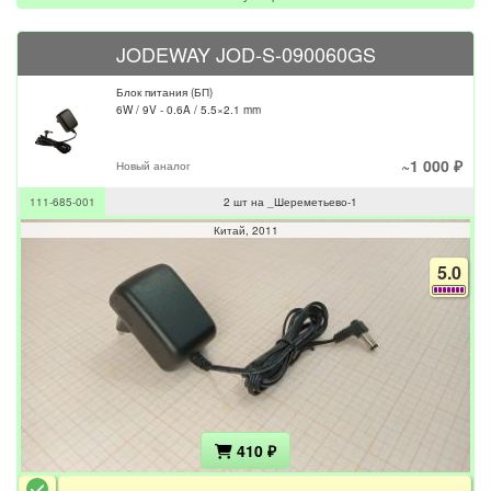
JODEWAY JOD-S-090060GS
Блок питания (БП)
6W / 9V - 0.6A / 5.5×2.1 mm
~1 000 ₽
Новый аналог
111-685-001
2 шт на _Шереметьево-1
Китай
2011
5.0
410 ₽