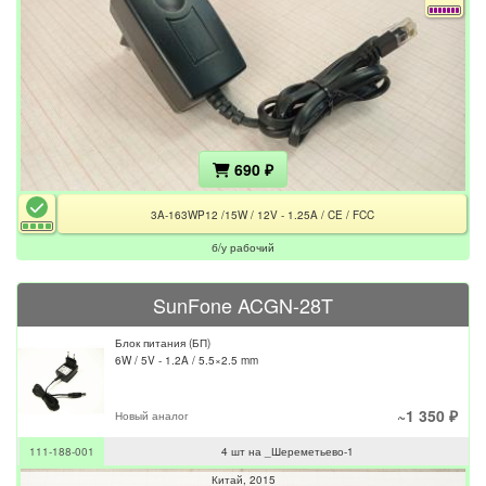
690 ₽
3A-163WP12 /15W / 12V - 1.25A / CE / FCC
б/у рабочий
SunFone ACGN-28T
Блок питания (БП)
6W / 5V - 1.2A / 5.5×2.5 mm
~1 350 ₽
Новый аналог
111-188-001
4 шт на _Шереметьево-1
Китай
2015