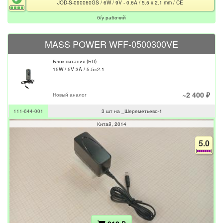
JOD-S-090060GS / 6W / 9V - 0.6A / 5.5 x 2.1 mm / CE
б/у рабочий
MASS POWER WFF-0500300VE
Блок питания (БП)
15W / 5V 3A / 5.5×2.1
~2 400 ₽
Новый аналог
111-644-001
3 шт на _Шереметьево-1
Китай
2014
5.0