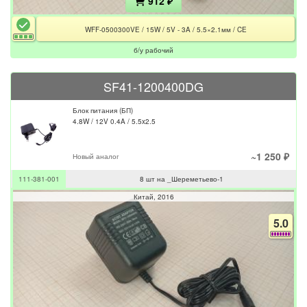
912 ₽
WFF-0500300VE / 15W / 5V - 3A / 5.5×2.1мм / CE
б/у рабочий
SF41-1200400DG
Блок питания (БП)
4.8W / 12V 0.4A / 5.5x2.5
~1 250 ₽
Новый аналог
111-381-001
8 шт на _Шереметьево-1
Китай
2016
5.0