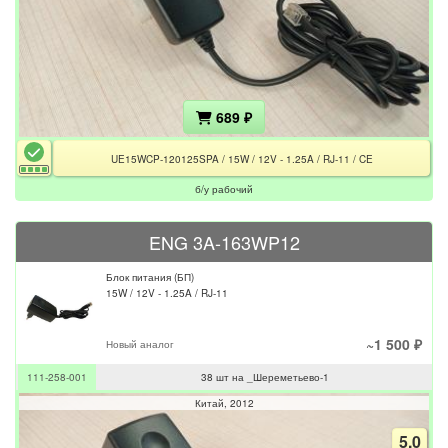
689 ₽
UE15WCP-120125SPA / 15W / 12V - 1.25A / RJ-11 / CE
б/у рабочий
ENG 3A-163WP12
Блок питания (БП)
15W / 12V - 1.25A / RJ-11
~1 500 ₽
Новый аналог
111-258-001
38 шт на _Шереметьево-1
Китай
2012
5.0