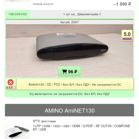
~1 590 ₽
Новый аналог
168-039-002
1 шт на _Шереметьево-1
Китай
2007
5.0
96 ₽
Aminet130 / CE / FCC / Без БП / Без ПДУ / Не загружается ОС
б/у включается, не загружается ОС. Без БП, без ПДУ
AMINO AmiNET130
IPTV приставка
1UTP 100M / 1920×1080 / HDMI / S/PDIF / RF OUT/IN / COMPONE
NT / USB