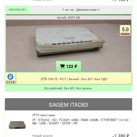
168-035-001
1 шт на _Шереметьево-1
Китай
2007.08
5.0
122 ₽
STB-1001S / РСТ / Белый / Без БП / Без ПДУ
б/у рабочий, без БП, без пульта.
SAGEM ITAD83
IPTV приставка
IP / ST5202 / SD / FLASH 16Mb / RAM 128Mb / ETHERNET 10/100
Mb / USB / SCART / SPDIF / RF
~1 390 ₽
Новый аналог