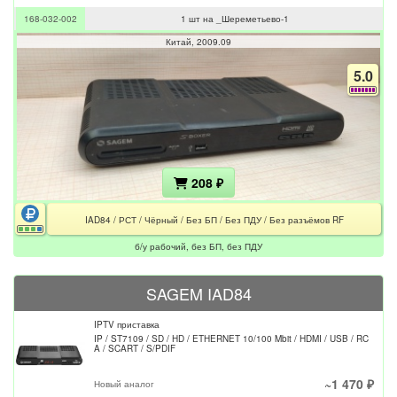
168-032-002
1 шт на _Шереметьево-1
Китай
2009.09
5.0
208 ₽
IAD84 / РСТ / Чёрный / Без БП / Без ПДУ / Без разъёмов RF
б/у рабочий, без БП, без ПДУ
SAGEM IAD84
IPTV приставка
IP / ST7109 / SD / HD / ETHERNET 10/100 Mbit / HDMI / USB / RC
A / SCART / S/PDIF
~1 470 ₽
Новый аналог