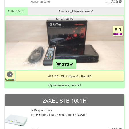
~1 240 ₽
Новый аналог
168-037-001
1 шт на _Шереметьево-1
Китай
2010
5.0
272 ₽
Air7120 / CE / Чёрный / Без БП
б/у включается, Без БП
ZyXEL STB-1001H
IPTV приставка
1UTP 100M / Linux / 1280×1024 / SCART