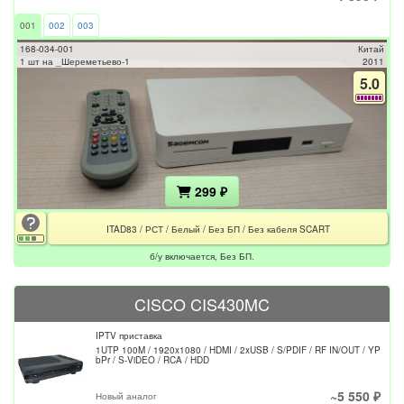
001
002
003
168-034-001
Китай
1 шт на _Шереметьево-1
2011
5.0
299 ₽
ITAD83 / РСТ / Белый / Без БП / Без кабеля SCART
б/у включается, Без БП.
CISCO CIS430MC
IPTV приставка
1UTP 100M / 1920x1080 / HDMI / 2xUSB / S/PDIF / RF IN/OUT / YP
bPr / S-ViDEO / RCA / HDD
~5 550 ₽
Новый аналог