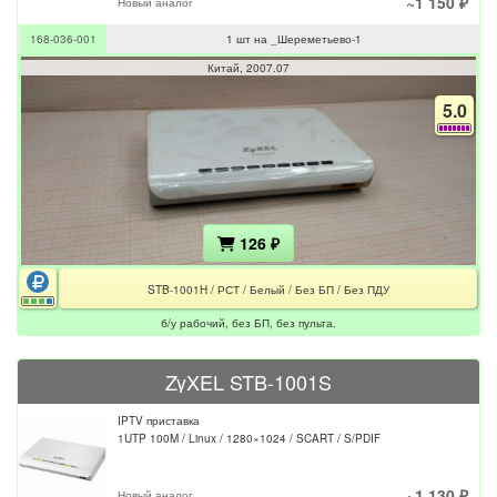
~1 150 ₽
Новый аналог
168-036-001
1 шт на _Шереметьево-1
Китай
2007.07
5.0
126 ₽
STB-1001H / РСТ / Белый / Без БП / Без ПДУ
б/у рабочий, без БП, без пульта.
ZyXEL STB-1001S
IPTV приставка
1UTP 100M / Linux / 1280×1024 / SCART / S/PDIF
~1 130 ₽
Новый аналог