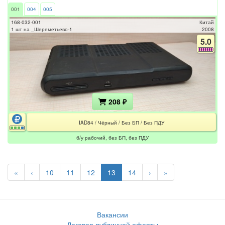
001
004
005
168-032-001
Китай
1 шт на _Шереметьево-1
2008
5.0
208 ₽
IAD84 / Чёрный / Без БП / Без ПДУ
б/у рабочий, без БП, без ПДУ
«
‹
10
11
12
13
14
›
»
Вакансии
Договор публичной оферты