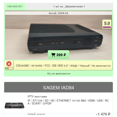
168-033-001
1 шт на _Шереметьево-1
Китай
2009.03
5.0
399 ₽
CIS430MC / 4016492 / FCC / IDE HDD 3.5" 160gb / Чёрный / Не включается
б/у не включается
SAGEM IAD84
IPTV приставка
IP / ST7109 / SD / HD / ETHERNET 10/100 Mbit / HDMI / USB / RC
A / SCART / S/PDIF
~1 470 ₽
Новый аналог