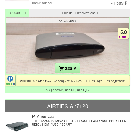
~1 589 ₽
Новый аналог
168-039-001
1 шт на _Шереметьево-1
Китай
2007
5.0
225 ₽
Aminet130 / CE / FCC / Серебристый / Без БП / Без ПДУ / Без подставки
б/у рабочий, без БП, без ПДУ
AIRTIES Air7120
IPTV приставка
1UTP 100M / BCM7405 / FLASH 128Mb / RAM 256Mb DDR2 / IR A
UDIO / HDMI / USB / SCART