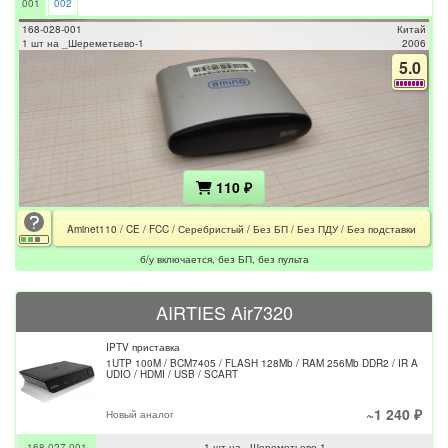
001
002
168-028-001
Китай
1 шт на _Шереметьево-1
2006
5.0
110 ₽
Aminet110 / CE / FCC / Серебристый / Без БП / Без ПДУ / Без подставки
б/у включается, без БП, без пульта
AIRTIES Air7320
IPTV приставка
1UTP 100M / BCM7405 / FLASH 128Mb / RAM 256Mb DDR2 / IR A
UDIO / HDMI / USB / SCART
~1 240 ₽
Новый аналог
168-027-001
1 шт на _Шереметьево-1