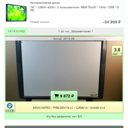
Интерактивная доска
78" / 12800×9200 / 2 пользователя / Multi Touch / 10ms / USB / S
PK
~54 999 ₽
Новый аналог
147-012-002
1 шт на _Шереметьево-1
Китай
2014.08
3.8
9 872 ₽
ABV578PRO / PRM-AB478-01 / QAM016 / 5459A-016
б/у без дефектов, нет БП