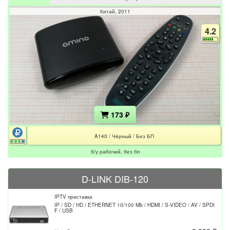
Китай
2011
4.2
173 ₽
A140 / Чёрный / Без БП
б/у рабочий, без бп
D-LINK DIB-120
IPTV приставка
IP / SD / HD / ETHERNET 10/100 Mb / HDMI / S-VIDEO / AV / SPDI
F / USB