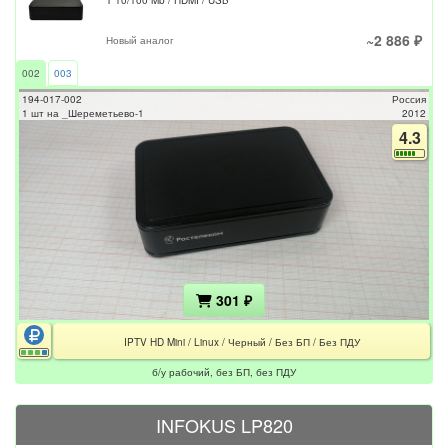
T 10/100 Mb / HDMI / USB
~2 886 ₽
Новый аналог
002
003
194-017-002
Россия
1 шт на _Шереметьево-1
2012
4.3
301 ₽
IPTV HD Mini / Linux / Черный / Без БП / Без ПДУ
б/у рабочий, без БП, без ПДУ
INFOKUS LP820