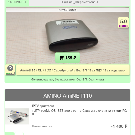
168-029-001
1 шт на _Шереметьево-1
Электроника
Осциллограф
Спорт и отдых
Китай
2005
Электронные компоненты
Спорт и отдых
5.0
Контакторы
Осветительные приборы
Микросхемы
Тренажёры
Транзисторы
Осветительные приборы
Акустические системы
Тиристоры и Триаки
Предохранители
Светодиодные прожекторы
Акустические системы
Для дома и дачи
155 ₽
Светильники люминесцентные
Звуковая колонка
Для дома и дачи
Aminet125 / CE / FCC / Серебристый / Без БП / Без ПДУ / Без подставки
Усилитель УНЧ
Садовая техника
б/у включается, бкз подставки, без БП, без пульта
Ремонт и строительство
AMINO AmiNET110
IPTV приставка
1UTP 100M / OS: ETS 300-019-1-3 Class 3.1 / 640×512 16-бит RG
B
~1 400 ₽
Новый аналог