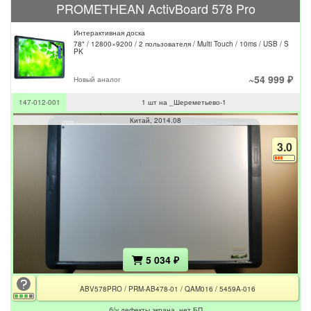
PROMETHEAN ActivBoard 578 Pro
Интерактивная доска
78" / 12800×9200 / 2 пользователя / Multi Touch / 10ms / USB / S
PK
~54 999 ₽
Новый аналог
147-012-001
1 шт на _Шереметьево-1
Китай
2014.08
3.0
5 034 ₽
ABV578PRO / PRM-AB478-01 / QAM016 / 5459A-016
б/у дефекты экрана, нет БП