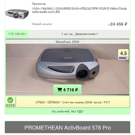
Проектор
1024×768/800:1/2300ANSI/2000ч/RS232/SPK/VGA/S-Video/Comp
osite/audio-out/LAN
~24 456 ₽
Новый аналог
173-106-001
1 шт на _Шереметьево-1
Малайзия
2004
4.5
4 716 ₽
LP820 / GEN300 / Счётчик лампы 2006 часов / РСТ
б/у рабочий, без ПДУ
PROMETHEAN ActivBoard 578 Pro