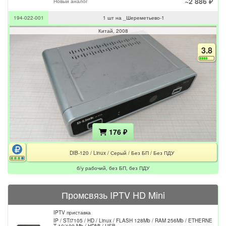
~2 886 ₽
Новый аналог
194-022-001
1 шт на _Шереметьево-1
Китай
2008
3.8
176 ₽
DIB-120 / Linux / Серый / Без БП / Без ПДУ
б/у рабочий, без БП, без ПДУ
Промсвязь IPTV HD Mini
IPTV приставка
IP / STi7105 / HD / Linux / FLASH 128Mb / RAM 256Mb / ETHERNE