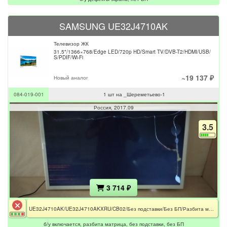
SAMSUNG UE32J4710AK
Телевизор ЖК
31.5"/1366×768/Edge LED/720p HD/Smart TV/DVB-T2/HDMI/USB/
S/PDIF/Wi-Fi
~19 137 ₽
Новый аналог
084-019-001
1 шт на _Шереметьево-1
Россия
2017.09
3.5
3 714 ₽
UE32J4710AK/UE32J4710AKXRU/CB02/Без подставки/Без БП/Разбита матрица
б/у включается, разбита матрица, без подставки, без БП