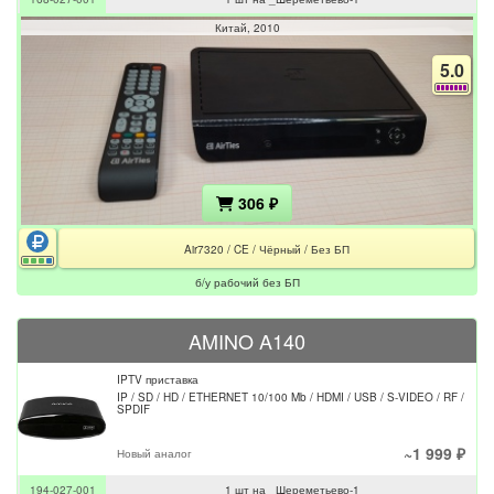
Китай
2010
5.0
306 ₽
Air7320 / CE / Чёрный / Без БП
б/у рабочий без БП
AMINO A140
IPTV приставка
IP / SD / HD / ETHERNET 10/100 Mb / HDMI / USB / S-VIDEO / RF /
SPDIF
~1 999 ₽
Новый аналог
194-027-001
1 шт на _Шереметьево-1