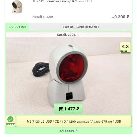
1D / 1200 скан/сек / Лазер 675 нм / USB
~9 300 ₽
Новый аналог
177-094-001
1 шт на _Шереметьево-1
Китай
2008.11
4.3
1 477 ₽
MS 7120 LS USB / CE / 1D / 1200 скан/сек / Лазер 675 нм / USB
б/у рабочий