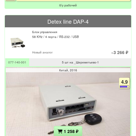
б/у рабочий
Detex line DAP-4
Блок управления
58 KHz / 4 порта / RS-232 / USB
~3 266 ₽
Новый аналог
077-140-001
5 шт на _Шереметьево-1
Китай
2016
4.9
1 258 ₽