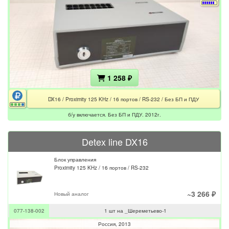
1 258 ₽
DX16 / Proximity 125 KHz / 16 портов / RS-232 / Без БП и ПДУ
б/у включается. Без БП и ПДУ. 2012г.
Detex line DX16
Блок управления
Proximity 125 KHz / 16 портов / RS-232
~3 266 ₽
Новый аналог
077-138-002
1 шт на _Шереметьево-1
Россия
2013