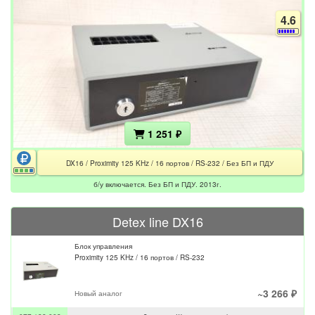
4.6
1 251 ₽
DX16 / Proximity 125 KHz / 16 портов / RS-232 / Без БП и ПДУ
б/у включается. Без БП и ПДУ. 2013г.
Detex line DX16
Блок управления
Proximity 125 KHz / 16 портов / RS-232
~3 266 ₽
Новый аналог