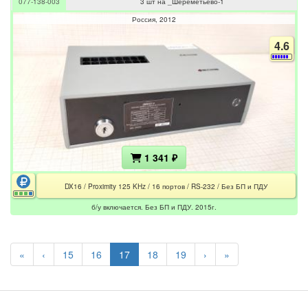
077-138-003
3 шт на _Шереметьево-1
Россия
2012
4.6
1 341 ₽
DX16 / Proximity 125 KHz / 16 портов / RS-232 / Без БП и ПДУ
б/у включается. Без БП и ПДУ. 2015г.
«
‹
15
16
17
18
19
›
»