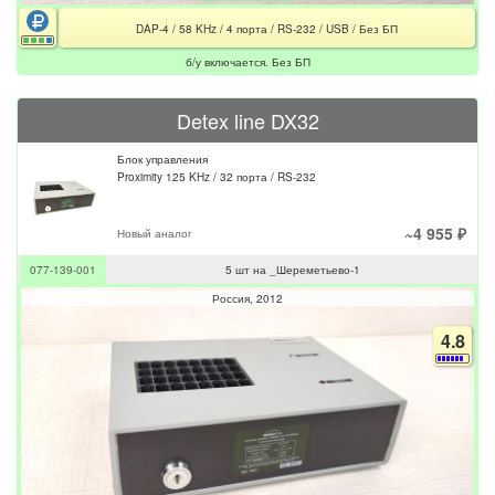
DAP-4 / 58 KHz / 4 порта / RS-232 / USB / Без БП
б/у включается. Без БП
Detex line DX32
Блок управления
Proximity 125 KHz / 32 порта / RS-232
~4 955 ₽
Новый аналог
077-139-001
5 шт на _Шереметьево-1
Россия
2012
4.8