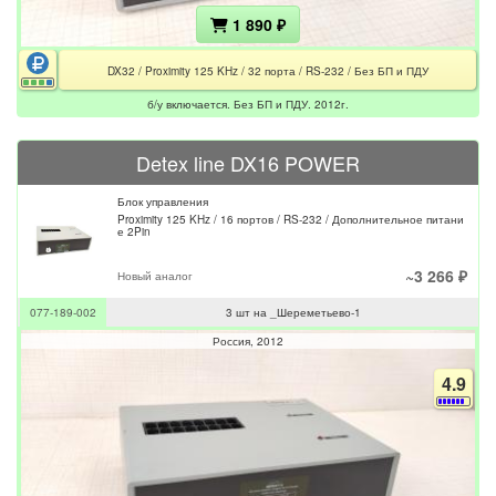
1 890 ₽
DX32 / Proximity 125 KHz / 32 порта / RS-232 / Без БП и ПДУ
б/у включается. Без БП и ПДУ. 2012г.
Detex line DX16 POWER
Блок управления
Proximity 125 KHz / 16 портов / RS-232 / Дополнительное питани
е 2Pin
~3 266 ₽
Новый аналог
077-189-002
3 шт на _Шереметьево-1
Россия
2012
4.9