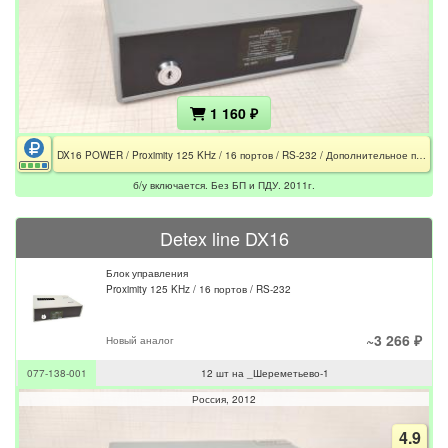
1 160 ₽
DX16 POWER / Proximity 125 KHz / 16 портов / RS-232 / Дополнительное питание 2Pin / Без БП и ПДУ
б/у включается. Без БП и ПДУ. 2011г.
Detex line DX16
Блок управления
Proximity 125 KHz / 16 портов / RS-232
~3 266 ₽
Новый аналог
077-138-001
12 шт на _Шереметьево-1
Россия
2012
4.9