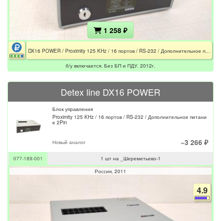
1 258 ₽
DX16 POWER / Proximity 125 KHz / 16 портов / RS-232 / Дополнительное питание 2Pin / Без БП и ПДУ
б/у включается. Без БП и ПДУ. 2012г.
Detex line DX16 POWER
Блок управления
Proximity 125 KHz / 16 портов / RS-232 / Дополнительное питани
е 2Pin
~3 266 ₽
Новый аналог
077-189-001
1 шт на _Шереметьево-1
Россия
2011
4.9