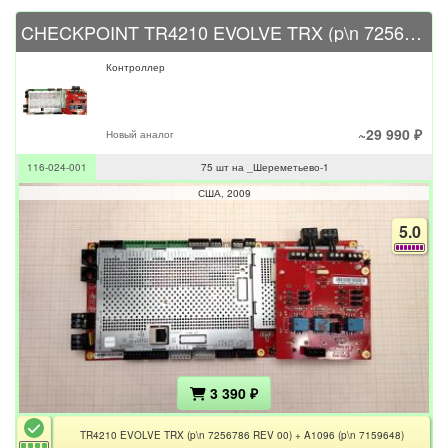
CHECKPOINT TR4210 EVOLVE TRX (p\n 7256786 REV 00)
Контроллер
~29 990 ₽
Новый аналог
116-024-001
75 шт на _Шереметьево-1
США
2009
5.0
3 390 ₽
TR4210 EVOLVE TRX (p\n 7256786 REV 00) + A1096 (p\n 7159648)