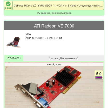
GeForce MX440-8X / 64Mb GDDR / 1×VGA / 1×S-Video / Отсутствует вентилятор
б/у рабочая, без вентилятора
ATi Radeon VE 7000
VGA
AGP 4x / GDDR1 / 64MB / 64 bit
157-024-001
1 шт на _Шереметьево-1
Китай
2004
5.0