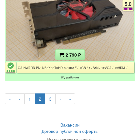
5.0
2 790 ₽
GAINWARD PN: NE5X55T0HD09-1061F / 1GB / 1×FAN / 1xVGA / 1xHDMI / DVI-D
б/у рабочие
«
‹
1
2
3
›
»
Вакансии
Договор публичной оферты
Мы принимаем к оплате: