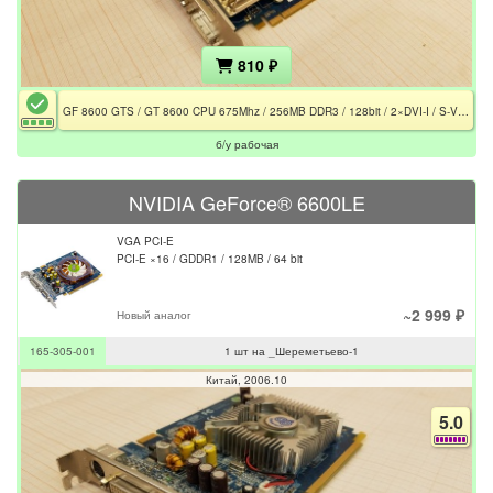
810 ₽
GF 8600 GTS / GT 8600 CPU 675Mhz / 256MB DDR3 / 128bit / 2×DVI-I / S-Video
б/у рабочая
NVIDIA GeForce® 6600LE
VGA PCI-E
PCI-E ×16 / GDDR1 / 128MB / 64 bit
~2 999 ₽
Новый аналог
165-305-001
1 шт на _Шереметьево-1
Китай
2006.10
5.0