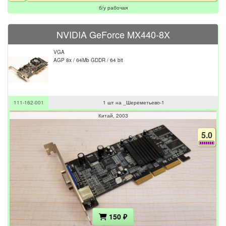
б/у рабочая
NVIDIA GeForce MX440-8X
VGA
AGP 8x / 64Mb GDDR / 64 bit
111-162-001
1 шт на _Шереметьево-1
Китай
2003
5.0
150 ₽