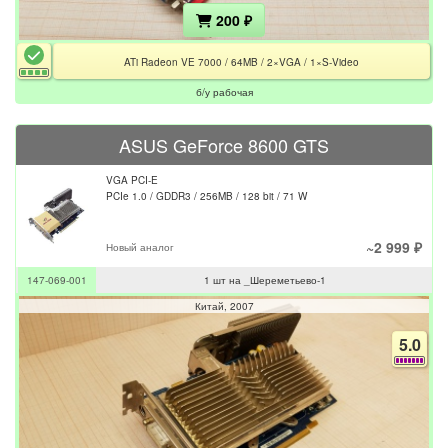
200 ₽
ATi Radeon VE 7000 / 64MB / 2×VGA / 1×S-Video
б/у рабочая
ASUS GeForce 8600 GTS
VGA PCI-E
PCIe 1.0 / GDDR3 / 256MB / 128 bit / 71 W
~2 999 ₽
Новый аналог
147-069-001
1 шт на _Шереметьево-1
Китай
2007
5.0