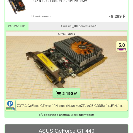
PCIe 3.0 / GDDR3 / 2GB / 128 bit / 65W
~9 299 ₽
Новый аналог
218-255-001
1 шт на _Шереметьево-1
Китай
2013
5.0
2 190 ₽
ZOTAC GeForce GT 640 / PN: 288-1N258-400ZT / 2GB GDDR3 / 1×FAN / 1xDVI-I / 1xMini HDMI / DVI-D
б/у рабочая с шумящим вентилятором
ASUS GeForce GT 440