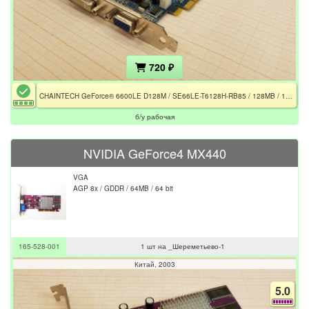
720 ₽
CHAINTECH GeForce® 6600LE D128M / SE66LE-T6128H-RB85 / 128MB / 1×FAN / 1×VGA / 1×DVI-I / 1×S-Video
б/у рабочая
NVIDIA GeForce4 MX440
VGA
AGP 8x / GDDR / 64MB / 64 bit
165-528-001
1 шт на _Шереметьево-1
Китай
2003
5.0