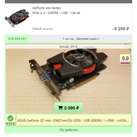
GeForce 400-Series
PCIe 2.0 / GDDR5 / 1GB / 128 bit
~9 299 ₽
Новый аналог
218-254-001
1 шт на _Шереметьево-1
Китай
2012
5.0
2 090 ₽
ASUS GeForce GT 440 / ENGT440/DI/1GD5 / 1GB GDDR5 / 1×FAN / 1xVGA / 1xHDMI / DVI-I
б/у рабочая