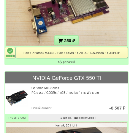
250 ₽
Palit GeForce4 MX440 / Palit / 64MB / 1×VGA / 1×S-Video / 1×S/PDIF
б/у рабочий
NVIDIA GeForce GTX 550 Ti
GeForce 500-Series
PCIe 2.0 / GDDR5 / 1GB / 192 bit / 116 W / 6-pin
~8 507 ₽
Новый аналог
149-213-003
2 шт на _Шереметьево-1
Китай
2011.11