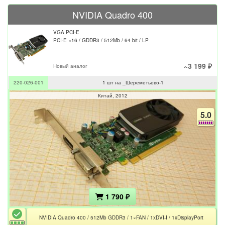
NVIDIA Quadro 400
VGA PCI-E
PCI-E ×16 / GDDR3 / 512Mb / 64 bit / LP
~3 199 ₽
Новый аналог
220-026-001
1 шт на _Шереметьево-1
Китай
2012
5.0
1 790 ₽
NVIDIA Quadro 400 / 512Mb GDDR3 / 1×FAN / 1xDVI-I / 1xDisplayPort