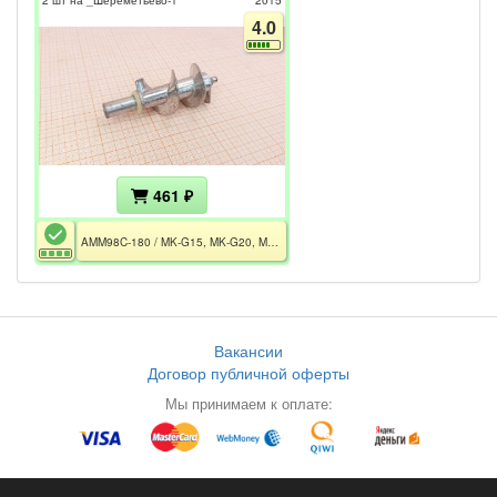
2 шт на _Шереметьево-1
2015
4.0
461 ₽
AMM98C-180 / MK-G15, MK-G20, MK-G28, MK-G30, MK-G38, MK-G8710, MK-G1500
Вакансии
Договор публичной оферты
Мы принимаем к оплате: