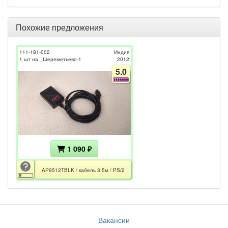
Похожие предложения
111-181-002
Индия
1 шт на _Шереметьево-1
2012
5.0
1 090 ₽
AP9512TBLK / кабель 3.5м / PS/2
Вакансии