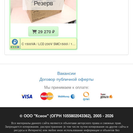
Резерв
29 270 ₽
C 1500VA / LCD 230V SMC1500I / 1500VА / 900W / 8×IEC С13 / Smart-Slot / RJ45 / USB / 2×АКБ 12V 12Ah / Без АКБ
Вакансии
Договор публичной оферты
Мы принимаем к оплате:
© ООО "Ксеон" (ОГРН 1055802043362), 2005 - 2026
Все материалы данного сайта являются объектами авторского права и смежных прав.
Запрещается копирование, распространение (в том числе путем копирования на другие сайты и
ресурсы в Интернете) или любое иное использование информации и объектов без