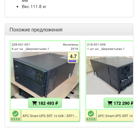
мм
Вес 111.8 кг
Похожие предложения
228-001-001
Филипины
216-001-006
6 шт на _Шереметьево-1
2016
1 шт на _Шереметьево-1
4.7
182 493 ₽
172 290 ₽
APC Smart-UPS SRT 10 kVA / SRT10KRMXLI / 4×0M-186336 (RBC140 / RBC44)