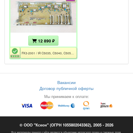
12 890 ₽
FK3-2001 / iR C5035, C5040, C5051, C5235, C5240, C5250, C5255
Вакансии
Договор публичной оферты
Мы принимаем к оплате:
© ООО "Ксеон" (ОГРН 1055802043362), 2005 - 2026
Все материалы данного сайта являются объектами авторского права и смежных прав.