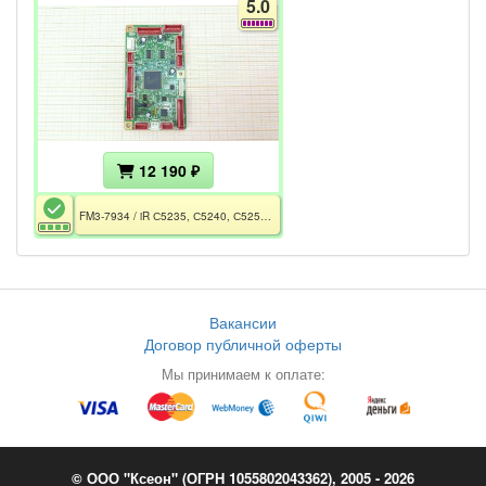
5.0
12 190 ₽
FM3-7934 / iR С5235, С5240, С5250, С5255
Вакансии
Договор публичной оферты
Мы принимаем к оплате:
© ООО "Ксеон" (ОГРН 1055802043362), 2005 - 2026