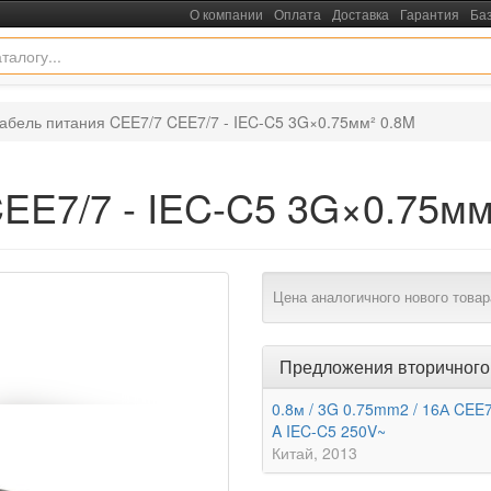
О компании
Оплата
Доставка
Гарантия
Ба
абель питания CEE7/7 CEE7/7 - IEC-C5 3G×0.75мм² 0.8M
EE7/7 - IEC-C5 3G×0.75мм
Цена аналогичного нового товар
Предложения вторичного
0.8м / 3G 0.75mm2 / 16А CEE7
A IEC-C5 250V~
Китай
2013