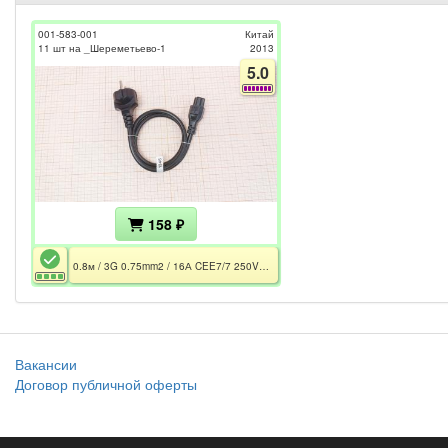
001-583-001
Китай
11 шт на _Шереметьево-1
2013
5.0
158 ₽
0.8м / 3G 0.75mm2 / 16А CEE7/7 250V~ / 2.5A IEC-C5 250V~
Вакансии
Договор публичной оферты