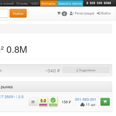
8
929
549
8088
за знаний
Отзывы
ЧаВО
Контакты
Заказать звонок
Найти
Регистрация
Войти
0
² 0.8M
~340 ₽
а
Подробнее
 рынка
/7 250V~ / 2.5
001-583-001
5.0
158 ₽
11 шт.