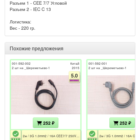
Разъем 1 - CEE 7/7 Угловой
Разъем 2 - IEC C 13
Логистика:
Вес - 220 гр.
Похожие предложения
001-592-002
Китай
001-592-001
2 шт на _Шереметьево-1
2015
2 шт на _Шереметьево-1
5.0
252 ₽
252 ₽
2м / 3G 1.0mm2 / 16А CEE7/7 250V~ Угловой / 10A IEC-C13 250V~ / Чёрный