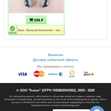
658 ₽
B600 / Bluetooth/Stereo/20Hz ~ 20kHz/32 Ohm/Mic 20Hz ~ 16kHz/10m/MiniJack 3.5/MicroUSB/Li-Pol
Вакансии
Договор публичной оферты
Мы принимаем к оплате:
© ООО "Ксеон" (ОГРН 1055802043362), 2005 - 2026
Все материалы данного сайта являются объектами авторского права и смежных прав.
Запрещается копирование, распространение (в том числе путем копирования на другие сайты и
ресурсы в Интернете) или любое иное использование информации и объектов без
предварительного согласия правообладателя.