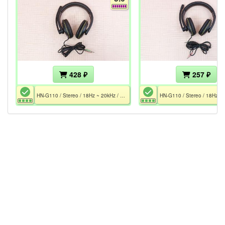
428 ₽
257 ₽
HN-G110 / Stereo / 18Hz ~ 20kHz / 32 Ohm / Mic 20Hz ~ 16kHz / 2x MiniJack 3.5 / 2.1 m