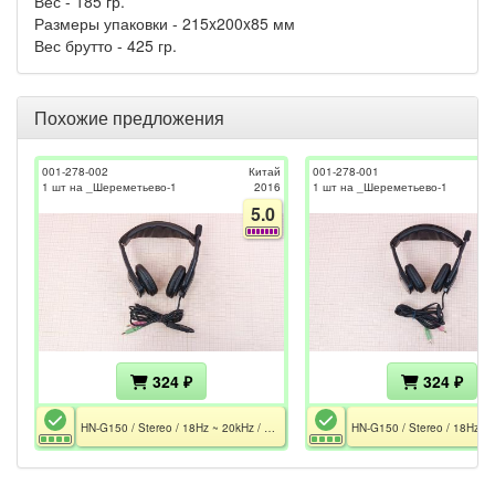
Вес - 185 гр.
Размеры упаковки - 215x200x85 мм
Вес брутто - 425 гр.
Похожие предложения
001-278-002
Китай
001-278-001
1 шт на _Шереметьево-1
2016
1 шт на _Шереметьево-1
5.0
324 ₽
324 ₽
HN-G150 / Stereo / 18Hz ~ 20kHz / 32 Ohm / Mic 20Hz ~ 16kHz / 2x MiniJack 3.5 / 2.1 m / Не работает левый динамик