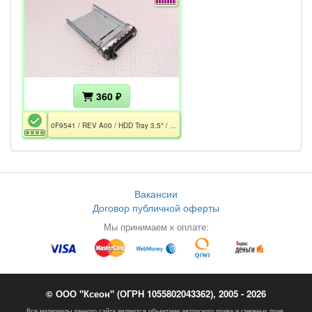
360 ₽
0F9541 / REV A00 / HDD Tray 3.5" / PowerEdge, PowerVault
Вакансии
Договор публичной оферты
Мы принимаем к оплате:
© ООО "Ксеон" (ОГРН 1055802043362), 2005 - 2026
Все материалы данного сайта являются объектами авторского права и смежных прав.