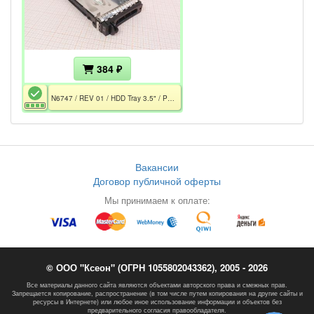
384 ₽
N6747 / REV 01 / HDD Tray 3.5" / PowerEdge 1800, 2600, 2650, 2800, 2850, 3250, 6600, 6850; PowerVault 220S
Вакансии
Договор публичной оферты
Мы принимаем к оплате:
© ООО "Ксеон" (ОГРН 1055802043362), 2005 - 2026
Все материалы данного сайта являются объектами авторского права и смежных прав.
Запрещается копирование, распространение (в том числе путем копирования на другие сайты и
ресурсы в Интернете) или любое иное использование информации и объектов без
предварительного согласия правообладателя.