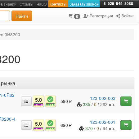
8
929
549
8088
за знаний
Отзывы
ЧаВО
Контакты
Заказать звонок
Найти
Регистрация
Войти
0
1m 0R8200
8200
 рынка
CN-0R82
123-002-003
5.0
590 ₽
335
/
0
/
263
шт.
R8200-4
123-002-001
5.0
690 ₽
370
/
0
/
64
шт.