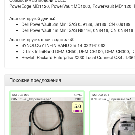
PowerEdge MD1120, PowerVault MD1000, PowerVault MD1120, 
Аналоги другой длины:
Dell PowerVault 2m Mini SAS 0J9189, J9189, CN-0J9189
Dell PowerVault 4m Mini SAS N8416, 0N8416, CN-0N8416
Аналоги других производителей:
SYNOLOGY INFINIBAND 2m 14-032161062
D-Link InfiniBand DEM-CB50, DEM-CB100, DEM-CB300,
Hewlett Packard Enterprise X230 Local Connect CX4 JD36
Похожие предложения
123-002-003
Китай
123-002-001
335 шт на _Шереметьево-1
2008
370 шт на _Шереметьево-1
5.0