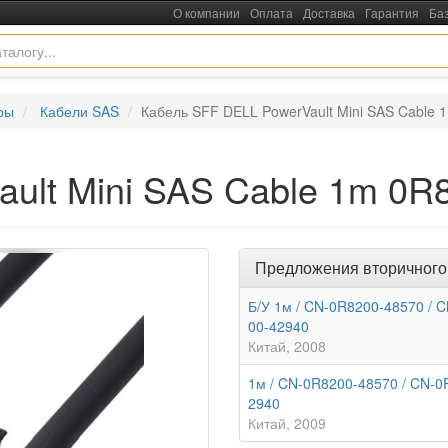
О компании
Оплата
Доставка
Гарантия
Ба
ры
Кабели SAS
Кабель SFF DELL PowerVault Mini SAS Cable 
ult Mini SAS Cable 1m 0R
Предложения вторичного
Б/У 1м / CN-0R8200-48570 / 
00-42940
Китай
2008
1м / CN-0R8200-48570 / CN-0
2940
Китай
2009