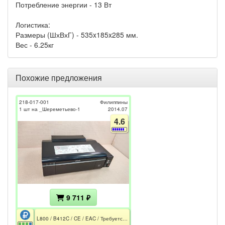
Потребление энергии - 13 Вт
Логистика:
Размеры (ШхВхГ) - 535x185x285 мм.
Вес - 6.25кг
Похожие предложения
218-017-001
Филиппины
1 шт на _Шереметьево-1
2014.07
4.6
9 711 ₽
L800 / B412C / CE / EAC / Требуется прочистка дюз