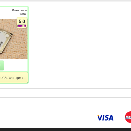
Филипины
2007
5.0
₽
HITACHI DK23EB-40 / 40GB / 5400rpm / 11928 ч. / 100Mb/s