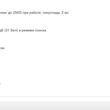
ии/ до 250G при работе, синусоида, 2 мс
дБ (31 Бел) в режиме поиска
ска
м