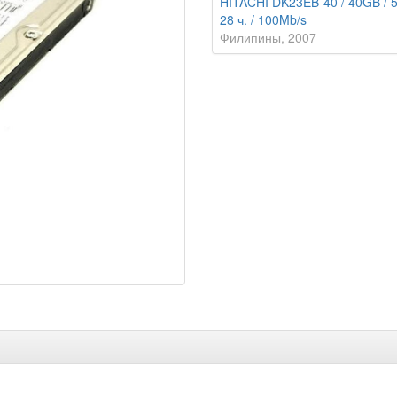
HITACHI DK23EB-40 / 40GB / 
28 ч. / 100Mb/s
Филипины
2007