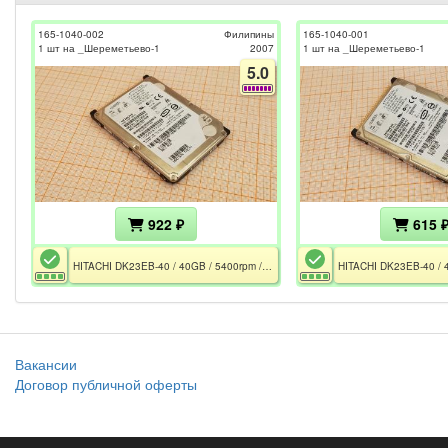
165-1040-002
Филипины
165-1040-001
1 шт на _Шереметьево-1
2007
1 шт на _Шереметьево-1
5.0
922 ₽
615 
HITACHI DK23EB-40 / 40GB / 5400rpm / 15727 ч. / 100Mb/s
Вакансии
Договор публичной оферты