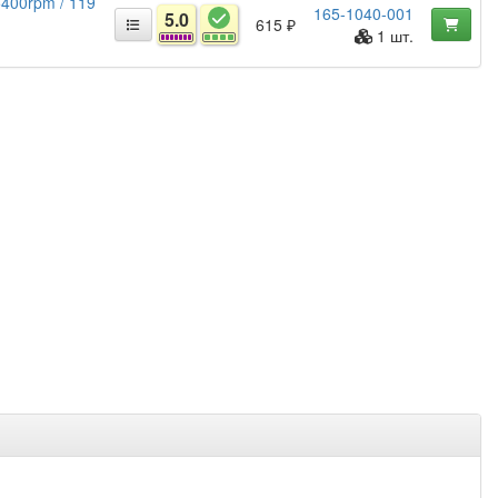
5400rpm / 119
165-1040-001
5.0
615 ₽
1 шт.