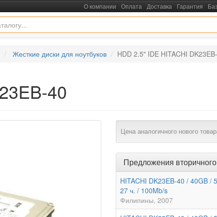
О компании
Оплата
Доставка
Гарантия
Ба
Жесткие диски для ноутбуков
HDD 2.5" IDE HITACHI DK23EB
K23EB-40
Цена аналогичного нового товар
Предложения вторичного
HITACHI DK23EB-40 / 40GB / 
27 ч. / 100Mb/s
Филипины
2007