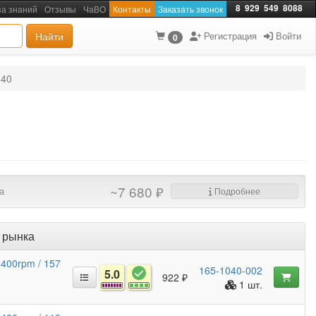
8
929
549
8088
за знаний
Отзывы
ЧаВО
Контакты
Заказать звонок
Найти
Регистрация
Войти
0
-40
~7 680 ₽
а
Подробнее
 рынка
5400rpm / 157
165-1040-002
5.0
922 ₽
1 шт.