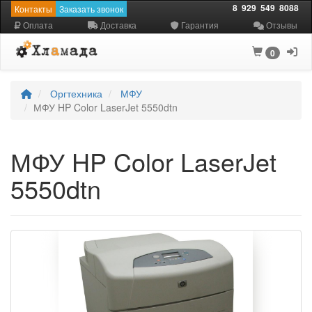
8
929
549
8088
Контакты
Заказать звонок
Оплата
Доставка
Гарантия
Отзывы
0
Оргтехника
МФУ
МФУ HP Color LaserJet 5550dtn
МФУ HP Color LaserJet
5550dtn