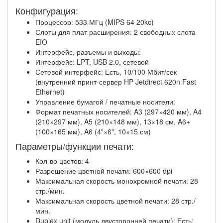
Конфигурация:
Процессор: 533 МГц (MIPS 64 20kc)
Слоты для плат расширения: 2 свободных слота
EIO
Интерфейс, разъемы и выходы:
Интерфейс: LPT, USB 2.0, сетевой
Сетевой интерфейс: Есть, 10/100 Мбит/сек
(внутренний принт-сервер HP Jetdirect 620n Fast
Ethernet)
Управление бумагой / печатные носители:
Формат печатных носителей: A3 (297×420 мм), A4
(210×297 мм), A5 (210×148 мм), 13×18 см, A6+
(100×165 мм), A6 (4"×6", 10×15 см)
Параметры/функции печати:
Кол-во цветов: 4
Разрешение цветной печати: 600×600 dpi
Максимальная скорость монохромной печати: 28
стр./мин.
Максимальная скорость цветной печати: 28 стр./
мин.
Duplex unit (модуль двусторонней печати): Есть;