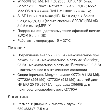
Windows 98, Me, NT 4.0, 2000, XP, XP 64 бита,
Server 2003; Novell NetWare 3.2,4.2,5.x,6.х; Apple
Mac OS 8.6 и выше;Red Hat Linux 6.x и выше;
SuSE Linux 6.x и выше;HP-UX 10.20,11.x;Solaris
2.5x,2.6,7,8,9,10 (только системы SPARC);IBM AIX
3.2.5 и выше;MPE-iX
Поддержка стандартов эмуляции офсетной печати
SWOP, Euro и DIC.
Рабочая температура: 15 ~ 27°С
Питание:
Потребление энергии: 632 Вт - максимальное при
печати, 93 Вт - максимальное в режиме "Standby",
28 Вт - максимальное в режиме "Powersave", 0.3 Вт
- максимальное в выключенном состоянии
Опции (прочие): Модули памяти Q7721A (128 Мб),
Q7722A (256 Мб), Q7723A (512 Мб); жесткий диск
HP EIO 20 Гб J6073A; подставка C9669B для
принтера; спектрофотометр Q7795A
Логистика:
Размеры: (ширина × высота × глубина):
630×833×717.5 мм