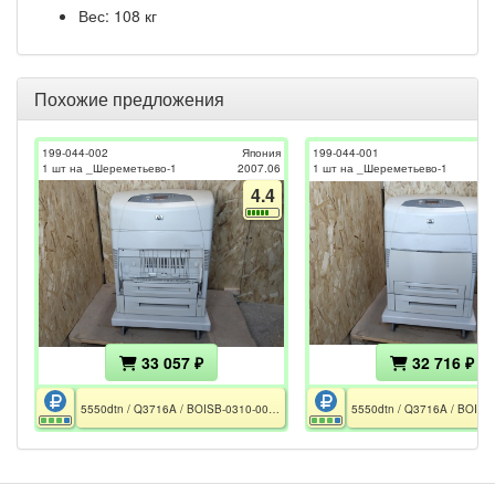
Вес: 108 кг
Похожие предложения
199-044-002
Япония
199-044-001
1 шт на _Шереметьево-1
2007.06
1 шт на _Шереметьево-1
4.4
33 057 ₽
32 716 ₽
5550dtn / Q3716A / BOISB-0310-00 / CE / РСТ / отсутствует лоток 1