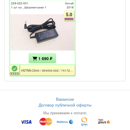
229-022-001
Китай
1 шт на _Шереметьево-1
2018
5.0
1 690 ₽
HSTNN-CA40 / 854054-002 / 741727-001 / A045R045H / 45W / 19.5V - 2.31A / 4.5x3.0+Pin / Дефект кабеля и выходного разъёма
Вакансии
Договор публичной оферты
Мы принимаем к оплате: