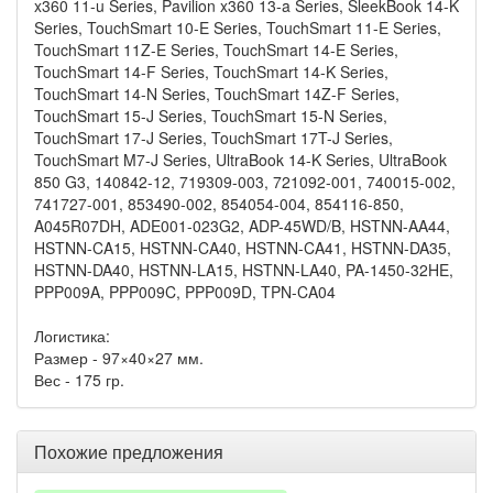
x360 11-u Series, Pavilion x360 13-a Series, SleekBook 14-K
Series, TouchSmart 10-E Series, TouchSmart 11-E Series,
TouchSmart 11Z-E Series, TouchSmart 14-E Series,
TouchSmart 14-F Series, TouchSmart 14-K Series,
TouchSmart 14-N Series, TouchSmart 14Z-F Series,
TouchSmart 15-J Series, TouchSmart 15-N Series,
TouchSmart 17-J Series, TouchSmart 17T-J Series,
TouchSmart M7-J Series, UltraBook 14-K Series, UltraBook
850 G3, 140842-12, 719309-003, 721092-001, 740015-002,
741727-001, 853490-002, 854054-004, 854116-850,
A045R07DH, ADE001-023G2, ADP-45WD/B, HSTNN-AA44,
HSTNN-CA15, HSTNN-CA40, HSTNN-CA41, HSTNN-DA35,
HSTNN-DA40, HSTNN-LA15, HSTNN-LA40, PA-1450-32HE,
PPP009A, PPP009C, PPP009D, TPN-CA04
Логистика:
Размер - 97×40×27 мм.
Вес - 175 гр.
Похожие предложения