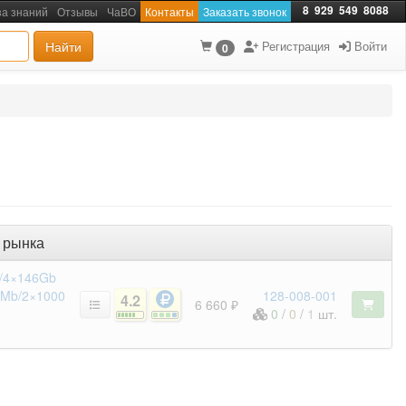
8
929
549
8088
за знаний
Отзывы
ЧаВО
Контакты
Заказать звонок
Найти
Регистрация
Войти
0
 рынка
/4×146Gb
2Mb/2×1000
128-008-001
4.2
6 660 ₽
0
/
0
/
1
шт.