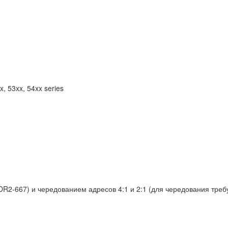
, 53xx, 54xx series
R2-667) и чередованием адресов 4:1 и 2:1 (для чередования тре