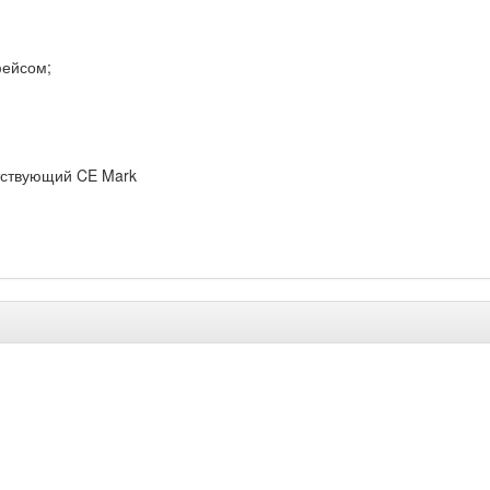
фейсом;
етствующий CE Mark