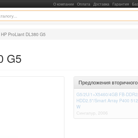
О компании
Оплата
Доставка
Гарантия
Ба
 HP ProLiant DL380 G5
0 G5
Предложения вторичного
G5/2U/1×X5460/4GB FB-DDR2
HDD2.5"/Smart Array P400 51
W
Сингапур
2006