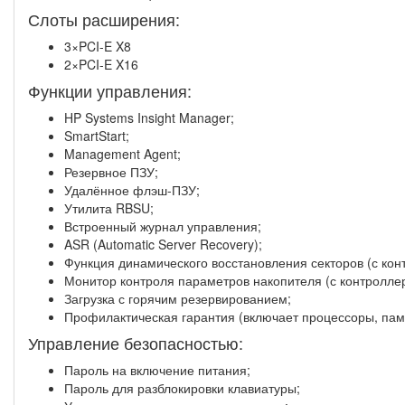
Слоты расширения:
3×PCI-E X8
2×PCI-E X16
Функции управления:
HP Systems Insight Manager;
SmartStart;
Management Agent;
Резервное ПЗУ;
Удалённое флэш-ПЗУ;
Утилита RBSU;
Встроенный журнал управления;
ASR (Automatic Server Recovery);
Функция динамического восстановления секторов (с кон
Монитор контроля параметров накопителя (с контроллер
Загрузка с горячим резервированием;
Профилактическая гарантия (включает процессоры, памя
Управление безопасностью:
Пароль на включение питания;
Пароль для разблокировки клавиатуры;