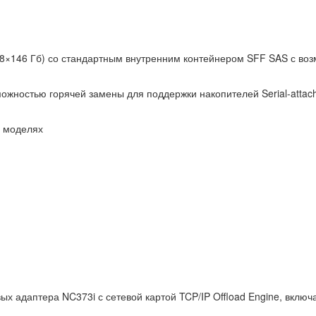
(8×146 Гб) со стандартным внутренним контейнером SFF SAS с во
ожностью горячей замены для поддержки накопителей Serial-attache
 моделях
х адаптера NC373i с сетевой картой TCP/IP Offload Engine, включ