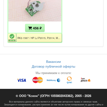
456 ₽
RK2-1567 / HP LJ P2015, P2014, M2727 MFP
Вакансии
Договор публичной оферты
Мы принимаем к оплате:
© ООО "Ксеон" (ОГРН 1055802043362), 2005 - 2026
Все материалы данного сайта являются объектами авторского права и смежных прав.
Запрещается копирование, распространение (в том числе путем копирования на другие сайты и