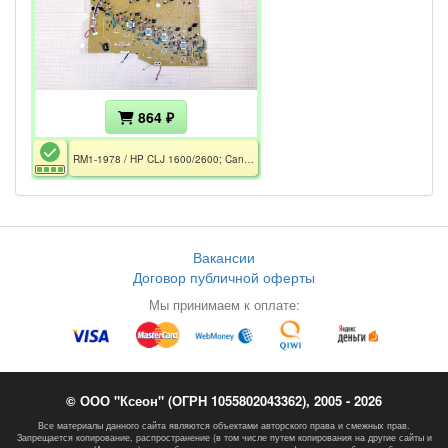
864 ₽
RM1-1978 / HP CLJ 1600/2600; Canon LBP5000
Вакансии
Договор публичной оферты
Мы принимаем к оплате:
© ООО "Ксеон" (ОГРН 1055802043362), 2005 - 2026
Все материалы данного сайта являются объектами авторского права и смежных прав.
Запрещается копирование, распространение (в том числе путем копирования на другие сайты и