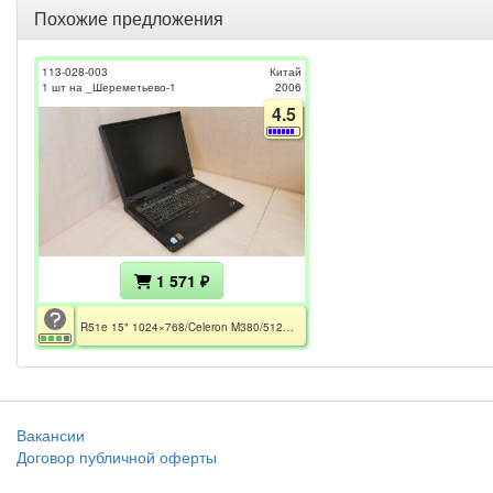
Похожие предложения
113-028-003
Китай
1 шт на _Шереметьево-1
2006
4.5
1 571 ₽
R51e 15" 1024×768/Celeron M380/512Mb DDR2/40GB HDD/ATi Radeon X200M/BP 52Wh/без БП
Вакансии
Договор публичной оферты