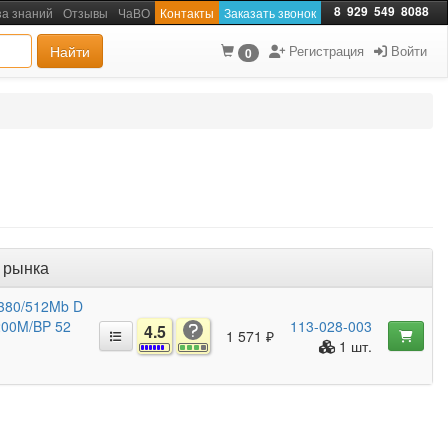
8
929
549
8088
за знаний
Отзывы
ЧаВО
Контакты
Заказать звонок
Найти
Регистрация
Войти
0
 рынка
M380/512Mb D
200M/BP 52
113-028-003
4.5
1 571 ₽
1 шт.