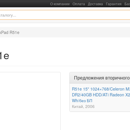
О компании
Оплата
Доставка
Гарантия
Ба
nkPad R51e
1e
Предложения вторичного
R51e 15" 1024×768/Celeron 
DR2/40GB HDD/ATi Radeon X
Wh/без БП
Китай
2006