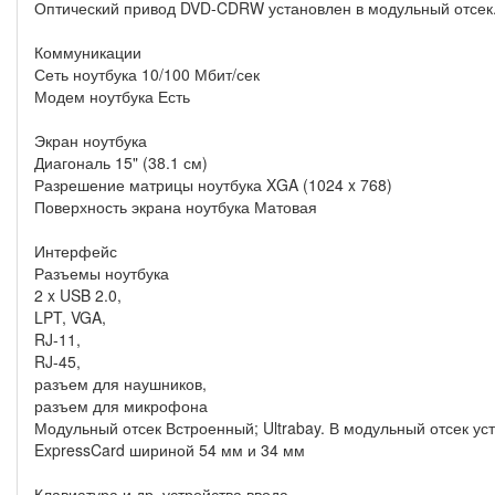
Оптический привод DVD-CDRW установлен в модульный отсек.
Коммуникации
Сеть ноутбука 10/100 Мбит/сек
Модем ноутбука Есть
Экран ноутбука
Диагональ 15" (38.1 см)
Разрешение матрицы ноутбука XGA (1024 x 768)
Поверхность экрана ноутбука Матовая
Интерфейс
Разъемы ноутбука
2 x USB 2.0,
LPT, VGA,
RJ-11,
RJ-45,
разъем для наушников,
разъем для микрофона
Модульный отсек Встроенный; Ultrabay. В модульный отсек ус
ExpressCard шириной 54 мм и 34 мм
Клавиатура и др. устройства ввода