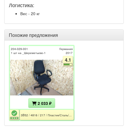
Логистика:
Вес - 20 кг
Похожие предложения
204-029-001
Германия
1 шт на _Шереметьево-1
2017
4.1
2 033 ₽
3B52 / 4816 / 217 / Пластик/Сталь/Ткань/650x580x1070/Подлокотники/Колёса/Чёрный/120kg