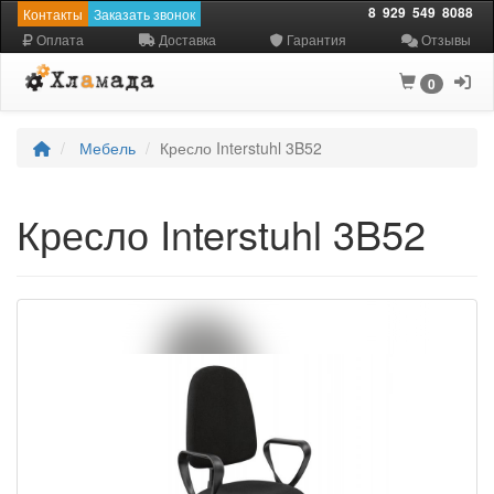
8
929
549
8088
Контакты
Заказать звонок
Оплата
Доставка
Гарантия
Отзывы
0
Мебель
Кресло Interstuhl 3B52
Кресло Interstuhl 3B52