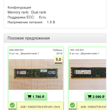
Конфигурация
Memory rank:
Dual rank
Поддержка ECC:
Есть
Напряжение питания:
1.5 В
Похожие предложения
230-006-001
Тайвань
195-140-001
6 шт на _Шереметьево-1
2016
9 шт на _Шереметьево-1
5.0
1 790 ₽
2 090 ₽
8GB / KINGSTON KVR16R11D4/8
8GB / KINGSTON KVR16