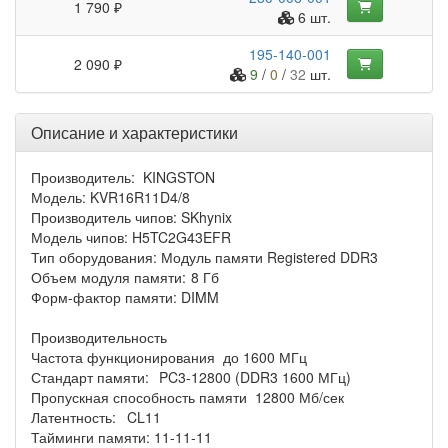
1 790 ₽
6 шт.
195-140-001
2 090 ₽
9
/
0
/
32
шт.
Описание и характеристики
Производитель: KINGSTON
Модель: KVR16R11D4/8
Производитель чипов: SKhynix
Модель чипов: H5TC2G43EFR
Тип оборудования: Модуль памяти Registered DDR3
Объем модуля памяти:
8 Гб
Форм-фактор памяти: DIMM
Производительность
Частота функционирования
до 1600 МГц
Стандарт памяти:
PC3-12800 (DDR3 1600 МГц)
Пропускная способность памяти
12800 Мб/сек
Латентность:
CL11
Тайминги памяти: 11-11-11