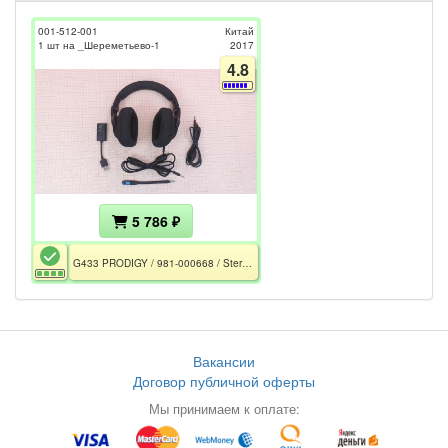
001-512-001
Китай
1 шт на _Шереметьево-1
2017
4.8
5 786 ₽
G433 PRODIGY / 981-000668 / Stereo / 20Гц ~ 20кГц / 32 Ohm / Mic 100Гц - 10 кГц / MiniJack 3.5 4Pin / 2x MiniJack 3.5
Вакансии
Договор публичной оферты
Мы принимаем к оплате: