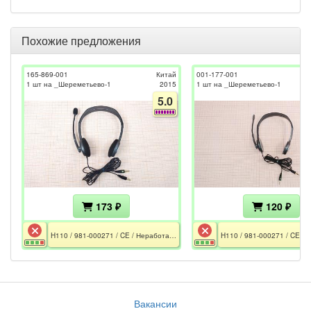
Похожие предложения
165-869-001
Китай
001-177-001
1 шт на _Шереметьево-1
2015
1 шт на _Шереметьево-1
5.0
173 ₽
120 ₽
H110 / 981-000271 / CE / Неработает правый динамик / Очень тихий микрофон
Вакансии