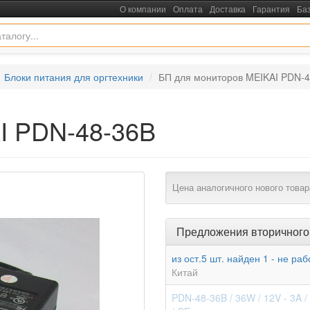
О компании
Оплата
Доставка
Гарантия
Ба
Блоки питания для оргтехники
БП для мониторов MEIKAI PDN-
I PDN-48-36B
Цена аналогичного нового товар
Предложения вторичного
из ост.5 шт. найден 1 - не ра
Китай
PDN-48-36B / 36W / 12V - 3A 