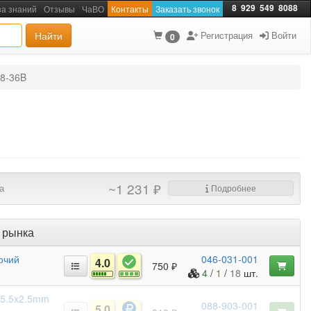
8
929
549
8088
за знаний
Отзывы
ЧаВО
Контакты
Заказать звонок
Найти
Регистрация
Войти
0
48-36B
~1 231 ₽
а
Подробнее
 рынка
бочий
046-031-001
4.0
750 ₽
4
/
1
/
18
шт.
/ 5.5x2.5mm
088-903-001
5.0