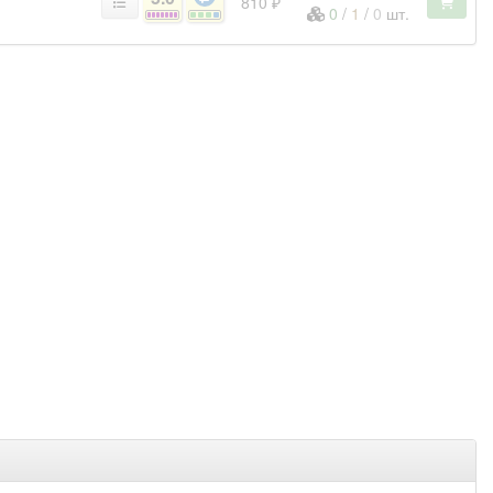
810 ₽
0
/
1
/
0
шт.