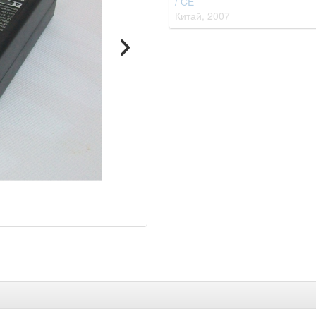
/ CE
Китай
2007