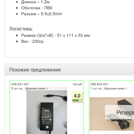
Длинна – 1.2м
Оболочка - ПВХ
Разъем – 5.5х2.5mm
Логистика:
Размер (ШхГхВ) - 51 х 111 х 33 мм
Вес - 230гр.
Похожие предложения
046-031-001
Китай
088-903-001
5 шт на _Шереметьево-1
1 шт на _Шереметьево-1
4.0
Резер