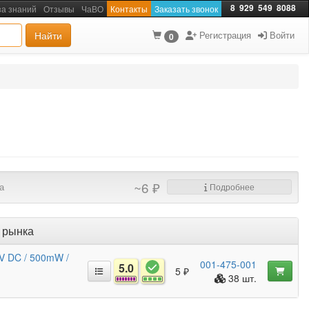
8
929
549
8088
за знаний
Отзывы
ЧаВО
Контакты
Заказать звонок
Найти
Регистрация
Войти
0
~6 ₽
а
Подробнее
 рынка
V DC / 500mW /
001-475-001
5.0
5 ₽
38 шт.