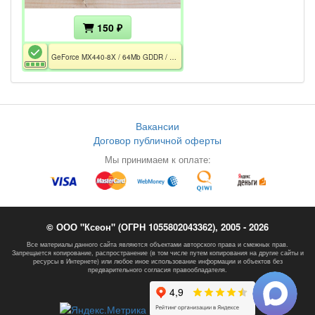
150 ₽
GeForce MX440-8X / 64Mb GDDR / 1×VGA / 1×S-Video / Отсутствует вентилятор
Вакансии
Договор публичной оферты
Мы принимаем к оплате:
© ООО "Ксеон" (ОГРН 1055802043362), 2005 - 2026
Все материалы данного сайта являются объектами авторского права и смежных прав.
Запрещается копирование, распространение (в том числе путем копирования на другие сайты и
ресурсы в Интернете) или любое иное использование информации и объектов без
предварительного согласия правообладателя.