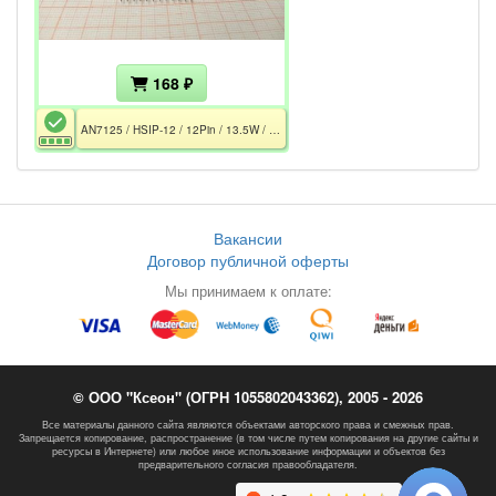
168 ₽
AN7125 / HSIP-12 / 12Pin / 13.5W / 24V / 6~18V / 6.0A / 38W / Stereo / Заводская упаковка / В эксплуатации не был
Вакансии
Договор публичной оферты
Мы принимаем к оплате:
© ООО "Ксеон" (ОГРН 1055802043362), 2005 - 2026
Все материалы данного сайта являются объектами авторского права и смежных прав.
Запрещается копирование, распространение (в том числе путем копирования на другие сайты и
ресурсы в Интернете) или любое иное использование информации и объектов без
предварительного согласия правообладателя.