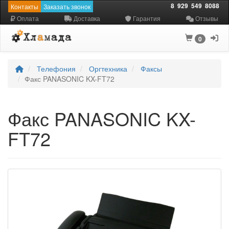
8
929
549
8088
Контакты
Заказать звонок
Оплата
Доставка
Гарантия
Отзывы
0
Телефония
Оргтехника
Факсы
Факс PANASONIC KX-FT72
Факс PANASONIC KX-
FT72