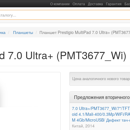
О компании
Оплата
Доставка
Гарантия
Ба
ика
Планшеты
Планшет Prestigio MultiPad 7.0 Ultra+ (PMT367
ad 7.0 Ultra+ (PMT3677_Wi)
Цена аналогичного нового товар
Предложения вторичного
7.0 Ultra+/PMT3677_Wi/7"/TF
oid 4.1/Mali-400/0.3Mp/WiFi
M 4Gb/MicroUSB/ Дефект тач-
Китай
2014