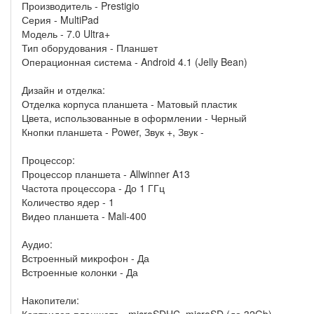
Производитель - Prestigio
Серия - MultiPad
Модель - 7.0 Ultra+
Тип оборудования - Планшет
Операционная система - Android 4.1 (Jelly Bean)
Дизайн и отделка:
Отделка корпуса планшета - Матовый пластик
Цвета, использованные в оформлении - Черный
Кнопки планшета - Power, Звук +, Звук -
Процессор:
Процессор планшета - Allwinner A13
Частота процессора - До 1 ГГц
Количество ядер - 1
Видео планшета - Mali-400
Аудио:
Встроенный микрофон - Да
Встроенные колонки - Да
Накопители:
Картридер планшета - microSDHC, microSD (до 32Gb)