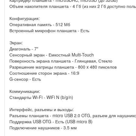
Объем накопителя планшета - 4 Гб (из них 2 Гб доступно пол
Конфигурация:
Оперативная память - 512 Мб
Встроенный микрофон планшета - Есть
Экран:
Диагональ - 7"
Сенсорный экран - Емкостный Multi-Touch
Поверхность экрана планшета - Глянцевая, Стекло
Разрешение матрицы планшета - 800 x 480 пикселов
Соотношение сторон экрана - 16:9
G-сенсор - Есть
Коммуникации:
Стандарты Wi-Fi - WiFi N (b/g/n)
Интерфейс, разъемы и выходы:
Разъемы планшета - micro USB 2.0 OTG, разъем для наушник
Поддержка USB OTG - Есть (USB micro B)
Подключение наушников - 3.5 мм