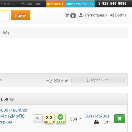
8
929
549
8088
за знаний
Отзывы
ЧаВО
Контакты
Заказать звонок
Найти
Регистрация
Войти
0
7_Wi)
~2 899 ₽
а
Подробнее
 рынка
T/800×480/Andr
/RAM 512Mb/RO
001-145-001
3.3
334 ₽
скрина
1 шт.