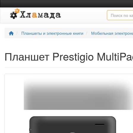
Планшеты и электронные книги
Мобильная электрон
Планшет Prestigio MultiP