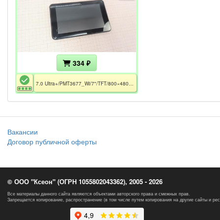
334 ₽
7.0 Ultra+/PMT3677_Wi/7"/TFT/800×480/Android 4.1/Mali-400/0.3Mp/WiFi/RAM 512Mb/ROM 4Gb/MicroUSB/ Дефект тач-скрина
Вакансии
Договор публичной оферты
© ООО "Ксеон" (ОГРН 1055802043362), 2005 - 2026
Все материалы данного сайта являются объектами авторского права и смежных прав.
Запрещается копирование, распространение (в том числе путем копирования на другие сайты и ре